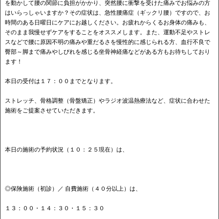
を動かして腰の関節に負担がかかり、突然腰に衝撃を受けた痛みでお悩みの方
はいらっしゃいますか？その症状は、急性腰痛症（ギックリ腰）ですので、お
時間のある日曜日にケアにお越しください。お疲れからくるお身体の痛みも、
そのまま我慢せずケアをすることをオススメします。また、運動不足やストレ
スなどで腰に原因不明の痛みや重だるさを慢性的に感じられる方、血行不良で
臀部～脚まで痛みやしびれを感じる坐骨神経痛などがある方もお待ちしており
ます！
本日の受付は１７：００までとなります。
ストレッチ、骨格調整（骨盤矯正）やラジオ波温熱療法など、症状に合わせた
施術をご提案させていただきます。
本日の施術の予約状況（１０：２５現在）は、
◎保険施術（初診）／ 自費施術（４０分以上）は、
１３：００・１４：３０・１５：３０