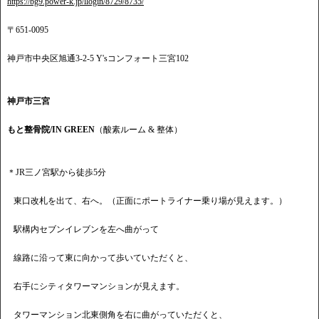
https://bg9.power-k.jp/llogin/8729/8735/
〒651-0095
神戸市中央区旭通3-2-5 Y'sコンフォート三宮102
神戸市三宮
もと整骨院/IN GREEN
（酸素ルーム & 整体）
＊JR三ノ宮駅から徒歩5分
東口改札を出て、右へ。（正面にポートライナー乗り場が見えます。）
駅構内セブンイレブンを左へ曲がって
線路に沿って東に向かって歩いていただくと、
右手にシティタワーマンションが見えます。
タワーマンション北東側角を右に曲がっていただくと、