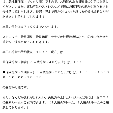
は、急性腰痛症（ギックリ腰）ですので、お時間のある日曜日にケアにお越し
ください。また、運動不足やストレスなどで腰に原因不明の痛みや重だるさを
慢性的に感じられる方、臀部～脚まで痛みやしびれを感じる坐骨神経痛などが
ある方もお待ちしております！
本日の受付は１７：００までとなります。
ストレッチ、骨格調整（骨盤矯正）やラジオ波温熱療法など、症状に合わせた
施術をご提案させていただきます。
本日の施術の予約状況（１０：５０現在）は、
◎保険施術（初診）／ 自費施術（４０分以上）は、１５：３０
◆保険施術（２回目～）／ 自費施術（３０分以内）は、１５：００・１５：３
０・１６：００・１６：３０
の受付が可能です。
また、なんだか疲れがとれない、免疫力を上げたいといった方には、おススメ
の酸素ルームもご案内できます。（１人用のSルーム、２人用のLルームをご用
意しております。）