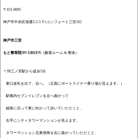
〒651-0095
神戸市中央区旭通3-2-5 Y'sコンフォート三宮102
神戸市三宮
もと整骨院/IN GREEN
（酸素ルーム & 整体）
＊JR三ノ宮駅から徒歩5分
東口改札を出て、右へ。（正面にポートライナー乗り場が見えます。）
駅構内セブンイレブンを左へ曲がって
線路に沿って東に向かって歩いていただくと、
右手にシティタワーマンションが見えます。
タワーマンション北東側角を右に曲がっていただくと、