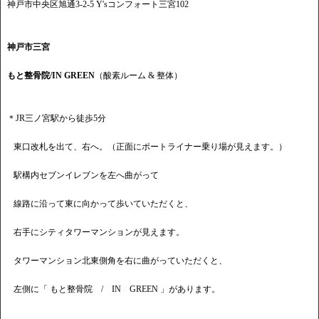
神戸市中央区旭通3-2-5 Y'sコンフォート三宮102
神戸市三宮
もと整骨院/IN GREEN
（酸素ルーム & 整体）
＊JR三ノ宮駅から徒歩5分
東口改札を出て、右へ。（正面にポートライナー乗り場が見えます。）
駅構内セブンイレブンを左へ曲がって
線路に沿って東に向かって歩いていただくと、
右手にシティタワーマンションが見えます。
タワーマンション北東側角を右に曲がっていただくと、
左側に「 もと整骨院 / IN GREEN 」があります。