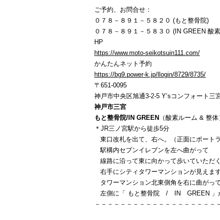
ご予約、お問合せ：
０７８－８９１－５８２０ (もと整骨院)
０７８－８９１－５８３０ (IN GREEN 酸素
HP
https://www.moto-seikotsuin111.com/
かんたんネット予約
https://bg9.power-k.jp/llogin/8729/8735/
〒651-0095
神戸市中央区旭通3-2-5 Y’sコンフォート三宮
神戸市三宮
もと整骨院/IN GREEN
（酸素ルーム & 整体
＊JR三ノ宮駅から徒歩5分
東口改札を出て、右へ。（正面にポートラ
駅構内セブンイレブンを左へ曲がって
線路に沿って東に向かって歩いていただ
右手にシティタワーマンションが見えま
タワーマンション北東側角を右に曲がっ
左側に「 もと整骨院 / IN GREEN 
－－－－－－－－－－－－－－－－－－－