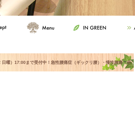
12 日曜）17:00まで受付中！急性腰痛症（ギックリ腰）・慢性腰痛・坐
談下さい！