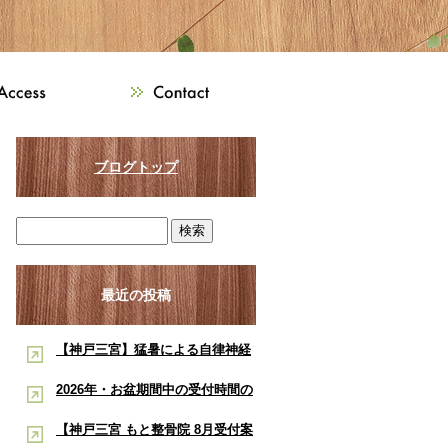
ブログトップ
最近の投稿
【神戸三宮】猛暑による自律神経
の乱れ・睡眠不足でお悩みの方へ
2026年・お盆期間中の受付時間の
｜酸素ルーム・酸素カプセルで夏
お知らせ【神戸市三宮 もと整骨
【神戸三宮 もと整骨院 8月受付案
のコンディショニングをサポー