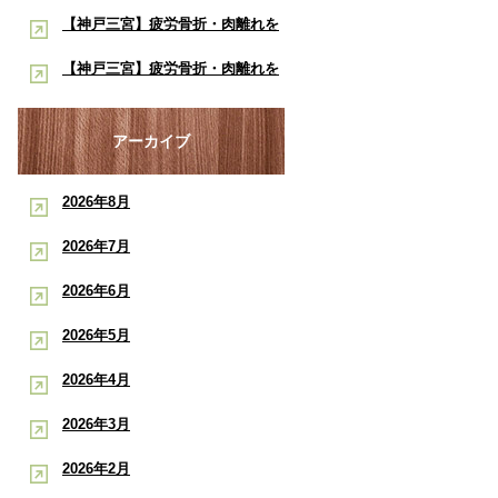
院】
内】8月は熱中症・交通事故・ス
【神戸三宮】疲労骨折・肉離れを
ト：もと整骨院
ポーツ障害に注意！酸素ルーム・
早く治したい学生アスリートへ｜
【神戸三宮】疲労骨折・肉離れを
酸素カプセルで夏の疲労回復をサ
酸素ルーム・酸素カプセルで競技
早く治したい学生アスリートへ｜
ポート
復帰をサポート【後編】：もと整
酸素ルーム・酸素カプセルで競技
アーカイブ
骨院
復帰をサポート【前編】：もと整
2026年8月
骨院
2026年7月
2026年6月
2026年5月
2026年4月
2026年3月
2026年2月