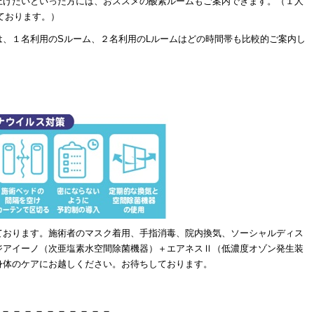
上げたいといった方には、おススメの酸素ルームもご案内できます。（１人
ております。）
は、１名利用のSルーム、２名利用のLルームはどの時間帯も比較的ご案内し
。
ております。施術者のマスク着用、手指消毒、院内換気、ソーシャルディス
ジアイーノ（次亜塩素水空間除菌機器）＋エアネスⅡ（低濃度オゾン発生装
身体のケアにお越しください。お待ちしております。
－－－－－－－－－－