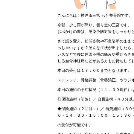
こんにちは！神戸市三宮 もと整骨院です。
今朝、少し雨が降り、曇り空の三宮です。
お出かけの際は、感染予防対策をしっかり
さて話を変え、前傾姿勢や不良姿勢のまま
っしゃいますか？そんな症状が出ましたら
レスなどで腰に原因不明の痛みや重だるさ
じる坐骨神経痛などがある方もお待ちして
本日の受付は１７：００までとなります。
ストレッチ、骨格調整（骨盤矯正）やラジ
本日の施術の予約状況（１１：００現在）
◎保険施術（初診）／ 自費施術（４０分
◆保険施術（２回目～）／ 自費施術（３
０・１４：３０・１５：００・１５：３０
の受付が可能です。