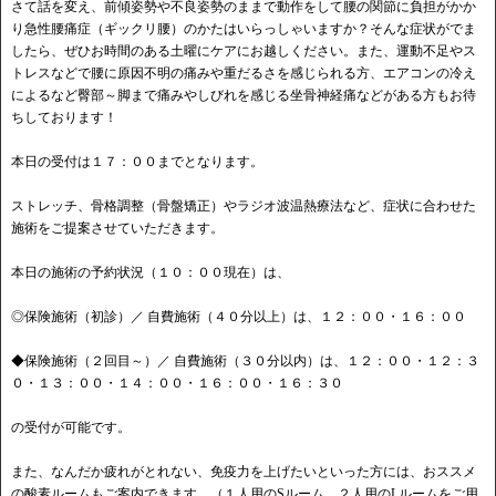
さて話を変え、前傾姿勢や不良姿勢のままで動作をして腰の関節に負担がかか
り急性腰痛症（ギックリ腰）のかたはいらっしゃいますか？そんな症状がでま
したら、ぜひお時間のある土曜にケアにお越しください。また、運動不足やス
トレスなどで腰に原因不明の痛みや重だるさを感じられる方、エアコンの冷え
によるなど臀部～脚まで痛みやしびれを感じる坐骨神経痛などがある方もお待
ちしております！
本日の受付は１７：００までとなります。
ストレッチ、骨格調整（骨盤矯正）やラジオ波温熱療法など、症状に合わせた
施術をご提案させていただきます。
本日の施術の予約状況（１０：００現在）は、
◎保険施術（初診）／ 自費施術（４０分以上）は、１２：００・１６：００
◆保険施術（２回目～）／ 自費施術（３０分以内）は、１２：００・１２：３
０・１３：００・１４：００・１６：００・１６：３０
の受付が可能です。
また、なんだか疲れがとれない、免疫力を上げたいといった方には、おススメ
の酸素ルームもご案内できます。（１人用のSルーム、２人用のLルームをご用