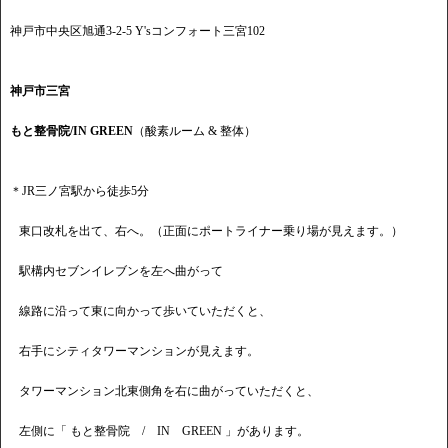
神戸市中央区旭通3-2-5 Y'sコンフォート三宮102
神戸市三宮
もと整骨院/IN GREEN
（酸素ルーム & 整体）
＊JR三ノ宮駅から徒歩5分
東口改札を出て、右へ。（正面にポートライナー乗り場が見えます。）
駅構内セブンイレブンを左へ曲がって
線路に沿って東に向かって歩いていただくと、
右手にシティタワーマンションが見えます。
タワーマンション北東側角を右に曲がっていただくと、
左側に「 もと整骨院 / IN GREEN 」があります。