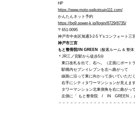
HP
https://www.moto-seikotsuin111.com/
かんたんネット予約
https://bg9.power-k.jp/llogin/8729/8735/
〒651-0095
神戸市中央区旭通3-2-5 Y’sコンフォート三宮
神戸市三宮
もと整骨院/IN GREEN
（酸素ルーム & 整体
＊JR三ノ宮駅から徒歩5分
東口改札を出て、右へ。（正面にポートラ
駅構内セブンイレブンを左へ曲がって
線路に沿って東に向かって歩いていただ
右手にシティタワーマンションが見えま
タワーマンション北東側角を右に曲がっ
左側に「 もと整骨院 / IN GREEN 
－－－－－－－－－－－－－－－－－－－