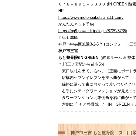
０７８－８９１－５８３０ (IN GREEN 酸素
HP
https://www.moto-seikotsuin111.com/
かんたんネット予約
https://bg9.power-k.jp/llogin/8729/8735/
〒651-0095
神戸市中央区旭通3-2-5 Y’sコンフォート三宮
神戸市三宮
もと整骨院/IN GREEN
（酸素ルーム & 整体
＊JR三ノ宮駅から徒歩5分
東口改札を出て、右へ。（正面にポートラ
駅構内セブンイレブンを左へ曲がって
線路に沿って東に向かって歩いていただ
右手にシティタワーマンションが見えま
タワーマンション北東側角を右に曲がっ
左側に「 もと整骨院 / IN GREEN 
－－－－－－－－－－－－－－－－－－－
神戸市三宮 もと整骨院 (3回目