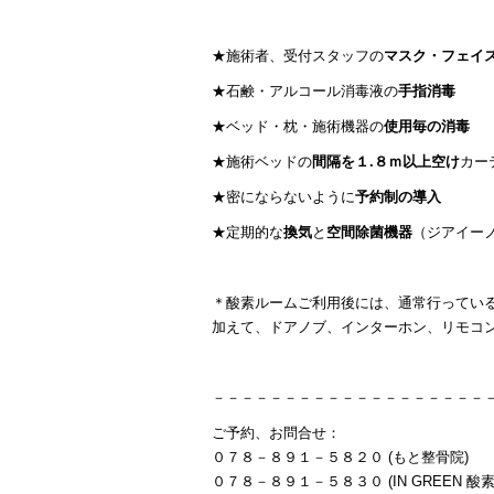
★施術者、受付スタッフの
マスク・フェイ
★石鹸・アルコール消毒液の
手指消毒
★ベッド・枕・施術機器の
使用毎の消毒
★施術ベッドの
間隔を１.８ｍ以上空け
カー
★密にならないように
予約制の導入
★定期的な
換気
と
空間除菌機器
（ジアイー
＊酸素ルームご利用後には、通常行ってい
加えて、ドアノブ、インターホン、リモコ
－－－－－－－－－－－－－－－－－－－
ご予約、お問合せ：
０７８－８９１－５８２０ (もと整骨院)
０７８－８９１－５８３０ (IN GREEN 酸素