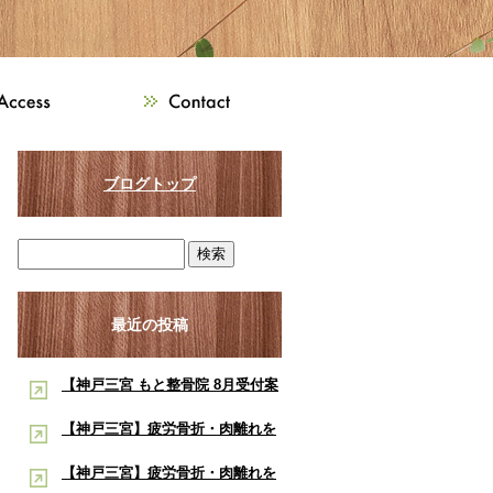
ブログトップ
最近の投稿
【神戸三宮 もと整骨院 8月受付案
内】8月は熱中症・交通事故・ス
【神戸三宮】疲労骨折・肉離れを
ポーツ障害に注意！酸素ルーム・
早く治したい学生アスリートへ｜
【神戸三宮】疲労骨折・肉離れを
酸素カプセルで夏の疲労回復をサ