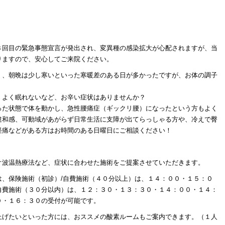
。
３回目の緊急事態宣言が発出され、変異種の感染拡大が心配されますが、当
りますので、安心してご来院ください。
く、朝晩は少し寒いといった寒暖差のある日が多かったですが、お体の調子
、よく眠れないなど、お辛い症状はありませんか？
った状態で体を動かし、急性腰痛症（ギックリ腰）になったという方もよく
違和感、可動域があがらず日常生活に支障が出てらっしゃる方や、冷えで臀
経痛などがある方はお時間のある日曜日にご相談ください！
オ波温熱療法など、症状に合わせた施術をご提案させていただきます。
は、保険施術（初診）/自費施術（４０分以上）は、１４：００・１５：０
自費施術（３０分以内）は、１２：３０・１３：３０・１４：００・１４：
０・１６：３０の受付が可能です。
上げたいといった方には、おススメの酸素ルームもご案内できます。（１人