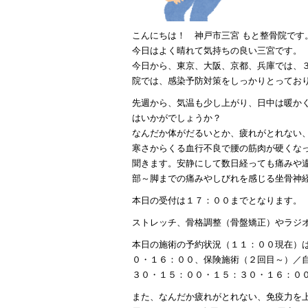
こんにちは！ 神戸市三宮 もと整骨院です
今日はよく晴れて気持ちの良い三宮です。
今日から、東京、大阪、京都、兵庫では、
院では、感染予防対策をしっかりとってお
先週から、気温も少し上がり、日中は暖か
はいかがでしょうか？
なんだか体がだるいとか、疲れがとれない
寒さからくる血行不良で腰の筋肉が硬くな
聞きます。安静にして数日経っても痛みや
部～脚までの痛みやしびれを感じる坐骨神
本日の受付は１７：００までとなります。
ストレッチ、骨格調整（骨盤矯正）やラジ
本日の施術の予約状況（１１：００現在）
０・１６：００、保険施術（２回目～）／
３０・１５：００・１５：３０・１６：０
また、なんだか疲れがとれない、免疫力を