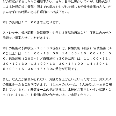
どの症状がでましたらご相談下さい。また、日中は暖かいですが、朝晩の冷え
による神経症状で臀部～脚までの痛みやしびれを感じる坐骨神経痛の方も、が
まんせずにお時間のある日曜日にご相談下さい。
本日の受付は１７：００までとなります。
ストレッチ、骨格調整（骨盤矯正）やラジオ波温熱療法など、症状に合わせた
施術をご提案させていただきます。
本日の施術の予約状況（１０：００現在）は、保険施術（初診）/自費施術（４
０分以上）は、１１：００・１３：００・１４：００・１５：００・１６：０
０、保険施術（２回目～）／自費施術（３０分以内）は、１１：００・１１：
３０・１２：３０・１３：００・１３：３０・１４：００・１４：３０・１
５：００・１５：３０・１６：３０の受付が可能です。
また、なんだか疲れがとれない、免疫力を上げたいといった方には、おススメ
の酸素ルームもご案内できます。（１人用のSルーム、２人用のLルームをご用
意しております。）酸素ルームの予約状況は、比較的ご案内しやすい状況とな
っておりますので、お時間お問い合わせの上、ご来院ください。