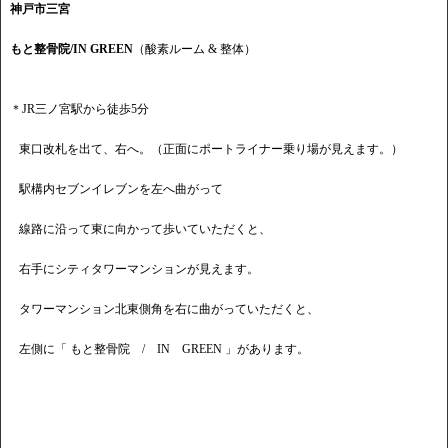
神戸市三宮
もと整骨院/IN GREEN
（酸素ルーム & 整体）
＊JR三ノ宮駅から徒歩5分
東口改札を出て、右へ。（正面にポートライナー乗り場が見えます。）
駅構内セブンイレブンを左へ曲がって
線路に沿って東に向かって歩いていただくと、
右手にシティタワーマンションが見えます。
タワーマンション北東側角を右に曲がっていただくと、
左側に「 もと整骨院 / IN GREEN 」があります。