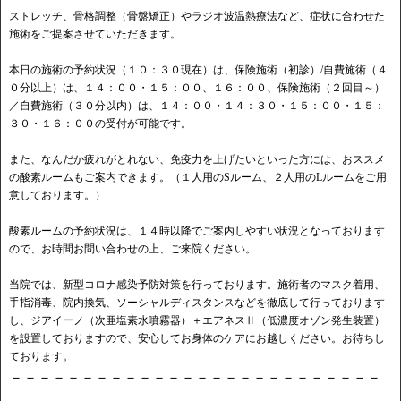
ストレッチ、骨格調整（骨盤矯正）やラジオ波温熱療法など、症状に合わせた
施術をご提案させていただきます。
本日の施術の予約状況（１０：３０現在）は、保険施術（初診）/自費施術（４
０分以上）は、１４：００・１５：００、１６：００、保険施術（２回目～）
／自費施術（３０分以内）は、１４：００・１４：３０・１５：００・１５：
３０・１６：００の受付が可能です。
また、なんだか疲れがとれない、免疫力を上げたいといった方には、おススメ
の酸素ルームもご案内できます。（１人用のSルーム、２人用のLルームをご用
意しております。）
酸素ルームの予約状況は、１４時以降でご案内しやすい状況となっております
ので、お時間お問い合わせの上、ご来院ください。
当院では、新型コロナ感染予防対策を行っております。施術者のマスク着用、
手指消毒、院内換気、ソーシャルディスタンスなどを徹底して行っております
し、ジアイーノ（次亜塩素水噴霧器）＋エアネスⅡ（低濃度オゾン発生装置）
を設置しておりますので、安心してお身体のケアにお越しください。お待ちし
ております。
－－－－－－－－－－－－－－－－－－－－－－－－－－