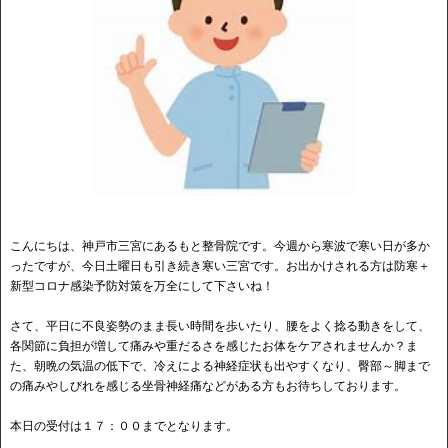
こんにちは、神戸市三宮にあるもと整骨院です。今週から寒波で寒い日が多か
ったですが、今日土曜日も引き続き寒い三宮です。お出かけされる方は防寒＋
新型コロナ感染予防対策を万全にして下さいね！
さて、平日に不良姿勢のまま長い時間を歩いたり、腰をよく捻る動きをして、
各関節に負担が増して痛みや重だるさを感じたお体をケアされませんか？ま
た、朝晩の気温の低下で、冷えによる神経症状も出やすくなり、臀部～脚まで
の痛みやしびれを感じる坐骨神経痛などがある方もお待ちしております。
本日の受付は１７：００までとなります。