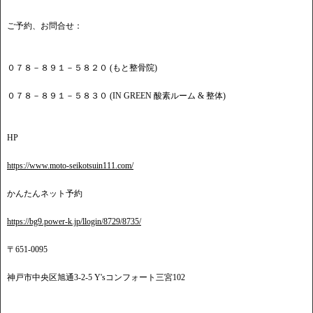
ご予約、お問合せ：
０７８－８９１－５８２０ (もと整骨院)
０７８－８９１－５８３０ (IN GREEN 酸素ルーム & 整体)
HP
https://www.moto-seikotsuin111.com/
かんたんネット予約
https://bg9.power-k.jp/llogin/8729/8735/
〒651-0095
神戸市中央区旭通3-2-5 Y'sコンフォート三宮102