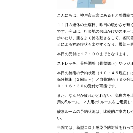
こんにちは、神戸市三宮にあるもと整骨院
１１月３連休の土曜日、昨日の暖かさが無
です。今日は、行楽地のお出かけやスポー
歩いたり、腰をよく捻る動きをして、各関
えによる神経症状も出やすくなり、臀部～
本日の受付は１７：００までとなります。
ストレッチ、骨格調整（骨盤矯正）やラジ
本日の施術の予約状況（１０：４５現在）
保険施術（２回目～）／自費施術（３０分
０・１６：３０の受付が可能です。
また、なんだか疲れがとれない、免疫力を
用のSルーム、２人用のLルームをご用意し
酸素ルームの予約状況は、比較的ご案内し
い。
当院では、新型コロナ感染予防対策を行っ