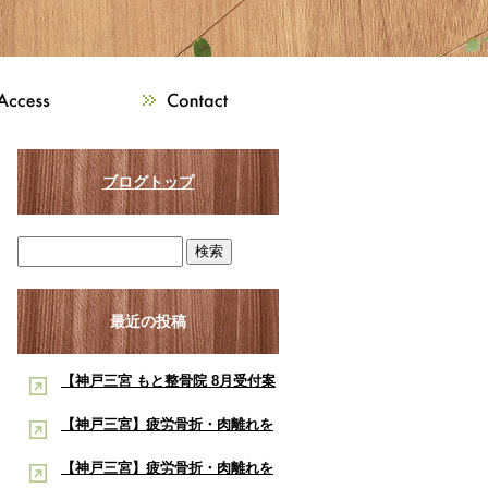
ブログトップ
最近の投稿
【神戸三宮 もと整骨院 8月受付案
内】8月は熱中症・交通事故・ス
【神戸三宮】疲労骨折・肉離れを
ポーツ障害に注意！酸素ルーム・
早く治したい学生アスリートへ｜
【神戸三宮】疲労骨折・肉離れを
酸素カプセルで夏の疲労回復をサ