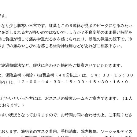
です。
くなり少し肌寒い三宮です。紅葉もこの３連休が見頃のピークになるみたい
ツを楽しまれる方が多いのではないでしょうか？不良姿勢のまま長い時間を
節に負担が増して痛みや重だるさを感じられたり、朝晩の気温の低下で、冷
脚までの痛みやしびれを感じる坐骨神経痛などがあればご相談下さい。
オ波温熱療法など、症状に合わせた施術をご提案させていただきます。
は、保険施術（初診）/自費施術（４０分以上）は、１４：３０・１５：３０
以内）は、１２：００・１４：３０・１５：００・１５：３０・１６：０
上げたいといった方には、おススメの酸素ルームもご案内できます。（１人
ております。）
やすい状況となっておりますので、お時間お問い合わせの上、ご来院くださ
ております。施術者のマスク着用、手指消毒、院内換気、ソーシャルディス