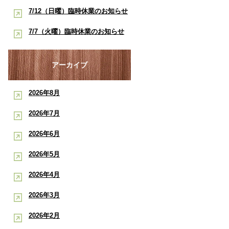
酸素ルーム・酸素カプセルで競技
早く治したい学生アスリートへ｜
7/12（日曜）臨時休業のお知らせ
ポート
復帰をサポート【後編】：もと整
酸素ルーム・酸素カプセルで競技
【神戸市三宮 もと整骨院】
7/7（火曜）臨時休業のお知らせ
骨院
復帰をサポート【前編】：もと整
【神戸市三宮 もと整骨院】
骨院
アーカイブ
2026年8月
2026年7月
2026年6月
2026年5月
2026年4月
2026年3月
2026年2月