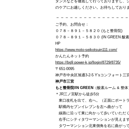
タンスなどを徹底して行っておりますし、
のケアにお越しください。お待ちしており
－－－－－－－－－－－－－－－－
ご予約、お問合せ：
０７８－８９１－５８２０ (もと整骨院)
０７８－８９１－５８３０ (IN GREEN 酸素
HP
https://www.moto-seikotsuin111.com/
かんたんネット予約
https://bg9.power-k.jp/llogin/8729/8735/
〒651-0095
神戸市中央区旭通3-2-5 Y’sコンフォート三宮
神戸市三宮
もと整骨院/IN GREEN
（酸素ルーム & 整体
＊JR三ノ宮駅から徒歩5分
東口改札を出て、右へ。（正面にポートラ
駅構内セブンイレブンを左へ曲がって
線路に沿って東に向かって歩いていただ
右手にシティタワーマンションが見えま
タワーマンション北東側角を右に曲がっ