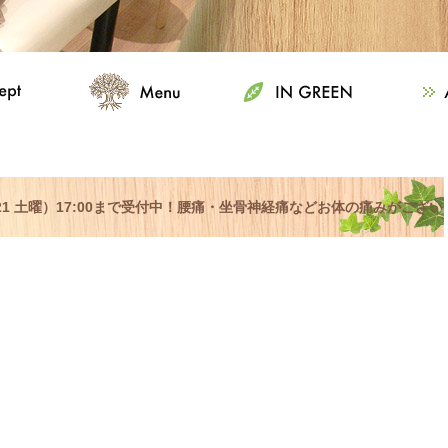
/21 土曜）17:00まで受付中！腰痛・坐骨神経痛などお体の痛みがござい