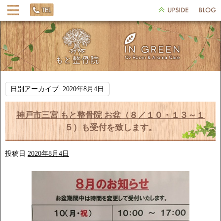
日別アーカイブ:
2020年8月4日
神戸市三宮 もと整骨院 お盆（８／１０・１３～１
５）も受付を致します。
投稿日
2020年8月4日