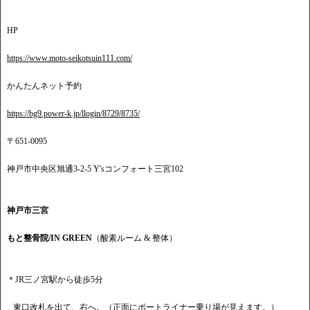
HP
https://www.moto-seikotsuin111.com/
かんたんネット予約
https://bg9.power-k.jp/llogin/8729/8735/
〒651-0095
神戸市中央区旭通3-2-5 Y'sコンフォート三宮102
神戸市三宮
もと整骨院/IN GREEN
（酸素ルーム & 整体）
＊JR三ノ宮駅から徒歩5分
東口改札を出て、右へ。（正面にポートライナー乗り場が見えます。）