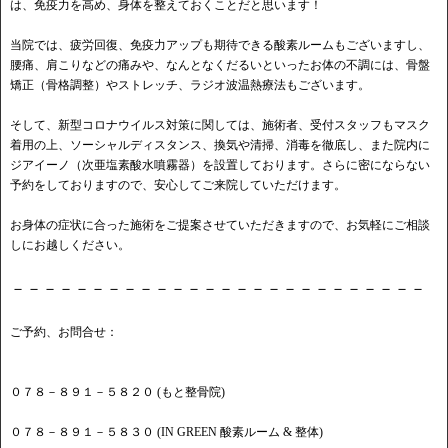
は、免疫力を高め、身体を整えておくことだと思います！
当院では、疲労回復、免疫力アップも期待できる酸素ルームもございますし、
腰痛、肩こりなどの痛みや、なんとなくだるいといったお体の不調には、骨盤
矯正（骨格調整）やストレッチ、ラジオ波温熱療法もございます。
そして、新型コロナウイルス対策に関しては、施術者、受付スタッフもマスク
着用の上、ソーシャルディスタンス、換気や清掃、消毒を徹底し、また院内に
ジアイーノ（次亜塩素酸水噴霧器）を設置しております。さらに密にならない
予約をしておりますので、安心してご来院していただけます。
お身体の症状に合った施術をご提案させていただきますので、お気軽にご相談
しにお越しください。
－－－－－－－－－－－－－－－－－－－－－－－－－－
ご予約、お問合せ：
０７８－８９１－５８２０ (もと整骨院)
０７８－８９１－５８３０ (IN GREEN 酸素ルーム & 整体)