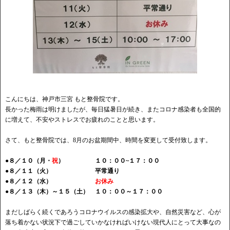
こんにちは、神戸市三宮 もと整骨院です。
長かった梅雨は明けましたが、毎日猛暑日が続き、またコロナ感染者も全国的
に増えて、不安やストレスでお疲れのことと思います。
さて、もと整骨院では、8月のお盆期間中、時間を変更して受付致します。
●８／１０（月・
祝
） １０：００~１７：００
●８／１１（火） 平常通り
●８／１２（水）
お休み
●８／１３（木）～１５（土） １０：００～１７：００
まだしばらく続くであろうコロナウイルスの感染拡大や、自然災害など、心が
落ち着かない状況下で過ごしていかなければいけない現代人にとって大事なの