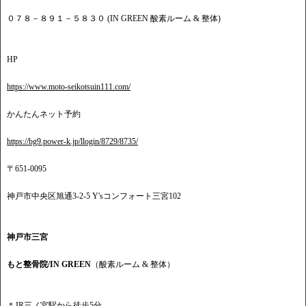
０７８－８９１－５８３０ (IN GREEN 酸素ルーム & 整体)
HP
https://www.moto-seikotsuin111.com/
かんたんネット予約
https://bg9.power-k.jp/llogin/8729/8735/
〒651-0095
神戸市中央区旭通3-2-5 Y'sコンフォート三宮102
神戸市三宮
もと整骨院/IN GREEN
（酸素ルーム & 整体）
＊JR三ノ宮駅から徒歩5分