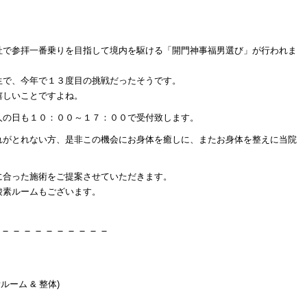
社で参拝一番乗りを目指して境内を駆ける「開門神事福男選び」が行われま
生で、今年で１３度目の挑戦だったそうです。
嬉しいことですよね。
人の日も１０：００～１７：００で受付致します。
れがとれない方、是非この機会にお身体を癒しに、またお身体を整えに当院
に合った施術をご提案させていただきます。
酸素ルームもございます。
－－－－－－－－－－
ルーム & 整体)