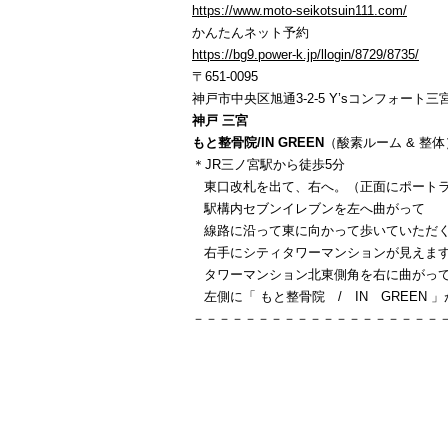
https://www.moto-seikotsuin111.com/
かんたんネット予約
https://bg9.power-k.jp/llogin/8729/8735/
〒651-0095
神戸市中央区旭通3-2-5 Y’sコンフォート三宮
神戸 三宮
もと整骨院/IN GREEN
（酸素ルーム & 整体
＊JR三ノ宮駅から徒歩5分
東口改札を出て、右へ。（正面にポートラ
駅構内セブンイレブンを左へ曲がって
線路に沿って東に向かって歩いていただ
右手にシティタワーマンションが見えま
タワーマンション北東側角を右に曲がっ
左側に「 もと整骨院 / IN GREEN 
－－－－－－－－－－－－－－－－－－－