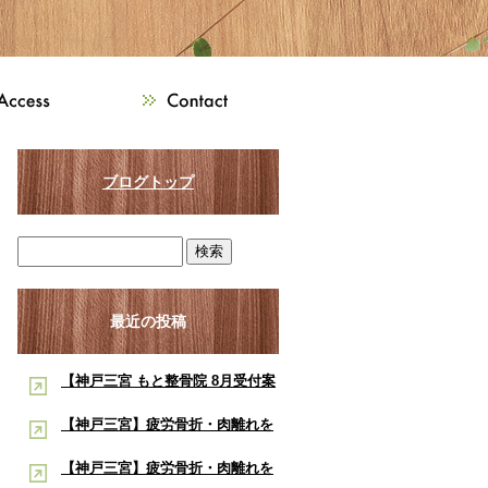
ブログトップ
最近の投稿
【神戸三宮 もと整骨院 8月受付案
内】8月は熱中症・交通事故・ス
【神戸三宮】疲労骨折・肉離れを
ポーツ障害に注意！酸素ルーム・
早く治したい学生アスリートへ｜
【神戸三宮】疲労骨折・肉離れを
酸素カプセルで夏の疲労回復をサ