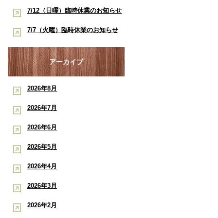
酸素ルーム・酸素カプセルで競技
早く治したい学生アスリートへ｜
7/12（日曜）臨時休業のお知らせ
ポート
復帰をサポート【後編】：もと整
酸素ルーム・酸素カプセルで競技
【神戸市三宮 もと整骨院】
7/7（火曜）臨時休業のお知らせ
骨院
復帰をサポート【前編】：もと整
【神戸市三宮 もと整骨院】
骨院
アーカイブ
2026年8月
2026年7月
2026年6月
2026年5月
2026年4月
2026年3月
2026年2月