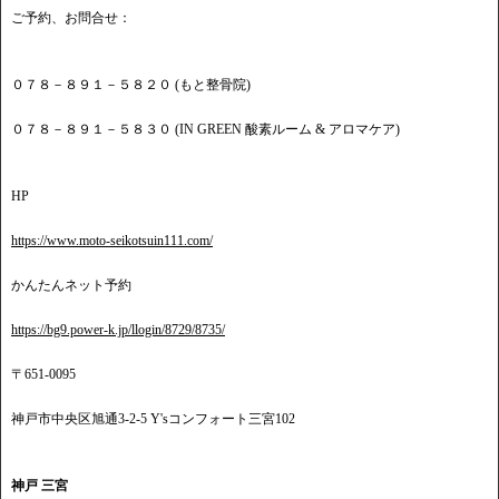
ご予約、お問合せ：
０７８－８９１－５８２０ (もと整骨院)
０７８－８９１－５８３０ (IN GREEN 酸素ルーム & アロマケア)
HP
https://www.moto-seikotsuin111.com/
かんたんネット予約
https://bg9.power-k.jp/llogin/8729/8735/
〒651-0095
神戸市中央区旭通3-2-5 Y'sコンフォート三宮102
神戸 三宮