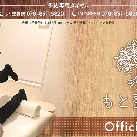
台風19号接近による明日10/12 (土)の受付時間について |もと整骨院