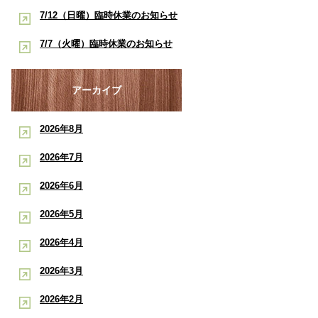
酸素ルーム・酸素カプセルで競技
早く治したい学生アスリートへ｜
7/12（日曜）臨時休業のお知らせ
ポート
復帰をサポート【後編】：もと整
酸素ルーム・酸素カプセルで競技
【神戸市三宮 もと整骨院】
7/7（火曜）臨時休業のお知らせ
骨院
復帰をサポート【前編】：もと整
【神戸市三宮 もと整骨院】
骨院
アーカイブ
2026年8月
2026年7月
2026年6月
2026年5月
2026年4月
2026年3月
2026年2月