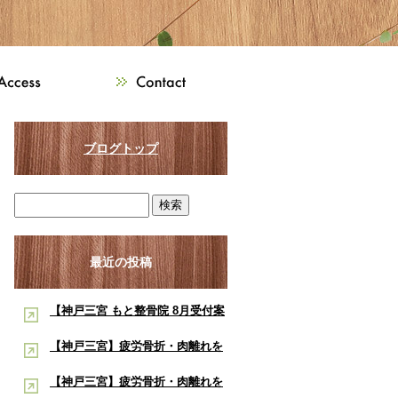
ブログトップ
最近の投稿
【神戸三宮 もと整骨院 8月受付案
内】8月は熱中症・交通事故・ス
【神戸三宮】疲労骨折・肉離れを
ポーツ障害に注意！酸素ルーム・
早く治したい学生アスリートへ｜
【神戸三宮】疲労骨折・肉離れを
酸素カプセルで夏の疲労回復をサ