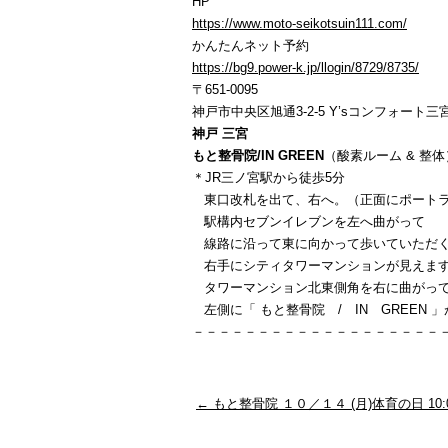
HP
https://www.moto-seikotsuin111.com/
かんたんネット予約
https://bg9.power-k.jp/llogin/8729/8735/
〒651-0095
神戸市中央区旭通3-2-5 Y’sコンフォート三宮
神戸 三宮
もと整骨院/IN GREEN
（酸素ルーム & 整体
＊JR三ノ宮駅から徒歩5分
東口改札を出て、右へ。（正面にポートラ
駅構内セブンイレブンを左へ曲がって
線路に沿って東に向かって歩いていただ
右手にシティタワーマンションが見えま
タワーマンション北東側角を右に曲がっ
左側に「 もと整骨院 / IN GREEN 
－－－－－－－－－－－－－－－－－－－
←
もと整骨院 １０／１４ (月)体育の日 10:0