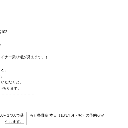
102
）
イナー乗り場が見えます。）
くと、
す。
ていただくと、
」があります。
－－－－－－－－－－
0～17:00で受
もと整骨院 本日（10/14 月・祝）の予約状況
→
付します。