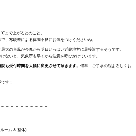
０℃まで上がるとのこと。
ので、寒暖差による体調不良にお気をつけくださいね。
年最大の台風が今晩から明日いっぱい近畿地方に最接近するそうです。
いけないと、気象庁も早くから注意を呼びかけています。
当院も受付時間を大幅に変更させて頂きます。
何卒、ご了承の程よろしくお
事です！
－－－－－－－－－－
ルーム & 整体)