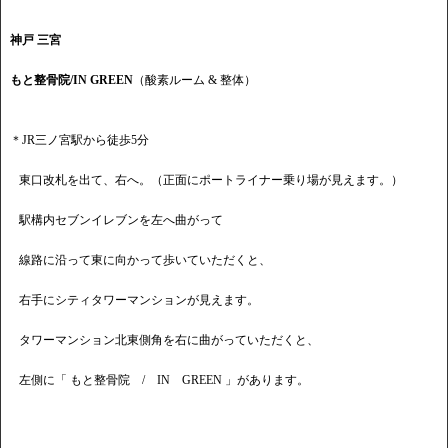
神戸 三宮
もと整骨院/IN GREEN
（酸素ルーム & 整体）
＊JR三ノ宮駅から徒歩5分
東口改札を出て、右へ。（正面にポートライナー乗り場が見えます。）
駅構内セブンイレブンを左へ曲がって
線路に沿って東に向かって歩いていただくと、
右手にシティタワーマンションが見えます。
タワーマンション北東側角を右に曲がっていただくと、
左側に「 もと整骨院 / IN GREEN 」があります。