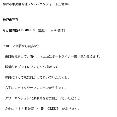
神戸市中央区旭通3-2-5 Y'sコンフォート三宮102
神戸市三宮
もと整骨院/IN GREEN
（酸素ルーム & 整体）
＊JR三ノ宮駅から徒歩5分
東口改札を出て、右へ。（正面にポートライナー乗り場が見えます。）
駅構内セブンイレブンを左へ曲がって
線路に沿って東に向かって歩いていただくと、
右手にシティタワーマンションが見えます。
タワーマンション北東側角を右に曲がっていただくと、
左側に「 もと整骨院 / IN GREEN 」があります。