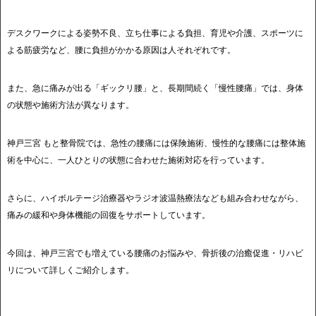
デスクワークによる姿勢不良、立ち仕事による負担、育児や介護、スポーツに
よる筋疲労など、腰に負担がかかる原因は人それぞれです。
また、急に痛みが出る「ギックリ腰」と、長期間続く「慢性腰痛」では、身体
の状態や施術方法が異なります。
神戸三宮 もと整骨院では、急性の腰痛には保険施術、慢性的な腰痛には整体施
術を中心に、一人ひとりの状態に合わせた施術対応を行っています。
さらに、ハイボルテージ治療器やラジオ波温熱療法なども組み合わせながら、
痛みの緩和や身体機能の回復をサポートしています。
今回は、神戸三宮でも増えている腰痛のお悩みや、骨折後の治癒促進・リハビ
リについて詳しくご紹介します。