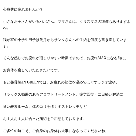
心身共に疲れませんか？
小さなお子さんがいるパパさん、ママさんは、クリスマスの準備もありますよ
ね。
我が家の小学生男子は先月からサンタさんへの手紙を何度も書き直していま
す。
そんな感じでお疲れが溜まりやすい時期ですので、お疲れMAXになる前に、
お身体を癒していただきたいです。
もと整骨院/IN GREENでは、お疲れの部位を温めてほぐすラジオ波や、
リラックス効果のあるアロマトリートメント、疲労回復・二日酔い解消に
良い酸素ルーム、体のコリをほぐすストレッチなど
お１人お１人に合った施術をご用意しております。
ご多忙の時こそ、ご自身のお身体お大事になさってくださいね。