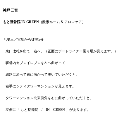
神戸 三宮
もと整骨院/IN GREEN
（酸素ルーム & アロマケア）
＊JR三ノ宮駅から徒歩5分
東口改札を出て、右へ。（正面にポートライナー乗り場が見えます。）
駅構内セブンイレブンを左へ曲がって
線路に沿って東に向かって歩いていただくと、
右手にシティタワーマンションが見えます。
タワーマンション北東側角を右に曲がっていただくと、
左側に「 もと整骨院 / IN GREEN 」があります。