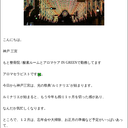
こんにちは。
神戸 三宮
もと整骨院 / 酸素ルームとアロマケア IN GREENで勤務してます
アロマセラピストです
。
今日から神戸三宮は、光の祭典’ルミナリエ’が始まります。
ルミナリエが始まると、もう今年も残り１ヶ月を切った感があり、
なんだか気忙しくなります。
ところで、１２月は、忘年会や大掃除、お正月の準備など予定がいっぱいあっ
て、