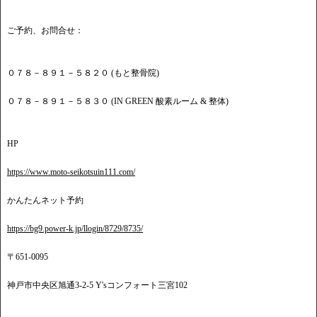
ご予約、お問合せ：
０７８－８９１－５８２０ (もと整骨院)
０７８－８９１－５８３０ (IN GREEN 酸素ルーム & 整体)
HP
https://www.moto-seikotsuin111.com/
かんたんネット予約
https://bg9.power-k.jp/llogin/8729/8735/
〒651-0095
神戸市中央区旭通3-2-5 Y'sコンフォート三宮102