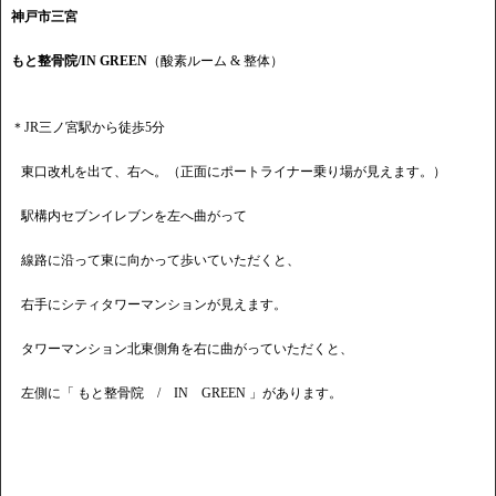
神戸市三宮
もと整骨院/IN GREEN
（酸素ルーム & 整体）
＊JR三ノ宮駅から徒歩5分
東口改札を出て、右へ。（正面にポートライナー乗り場が見えます。）
駅構内セブンイレブンを左へ曲がって
線路に沿って東に向かって歩いていただくと、
右手にシティタワーマンションが見えます。
タワーマンション北東側角を右に曲がっていただくと、
左側に「 もと整骨院 / IN GREEN 」があります。