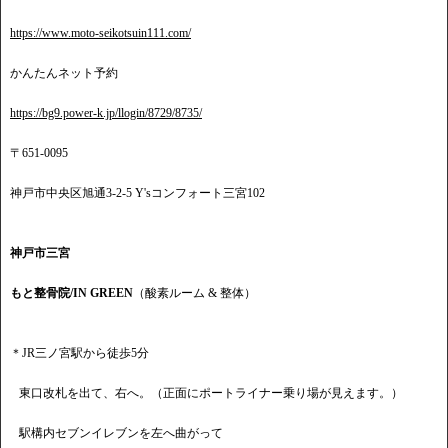
https://www.moto-seikotsuin111.com/
かんたんネット予約
https://bg9.power-k.jp/llogin/8729/8735/
〒651-0095
神戸市中央区旭通3-2-5 Y'sコンフォート三宮102
神戸市三宮
もと整骨院/IN GREEN
（酸素ルーム & 整体）
＊JR三ノ宮駅から徒歩5分
東口改札を出て、右へ。（正面にポートライナー乗り場が見えます。）
駅構内セブンイレブンを左へ曲がって