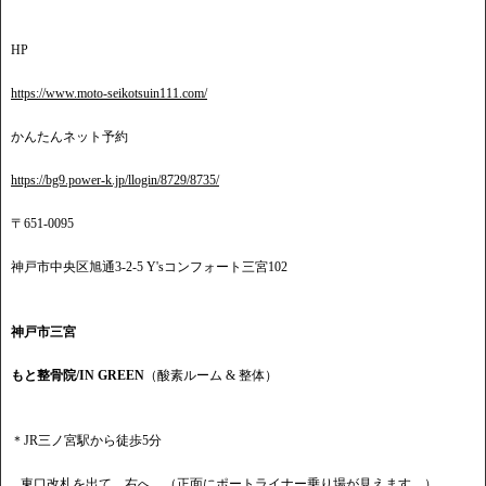
HP
https://www.moto-seikotsuin111.com/
かんたんネット予約
https://bg9.power-k.jp/llogin/8729/8735/
〒651-0095
神戸市中央区旭通3-2-5 Y'sコンフォート三宮102
神戸市三宮
もと整骨院/IN GREEN
（酸素ルーム & 整体）
＊JR三ノ宮駅から徒歩5分
東口改札を出て、右へ。（正面にポートライナー乗り場が見えます。）