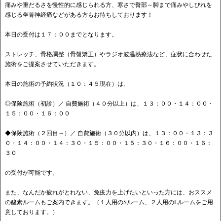
痛みや重だるさを慢性的に感じられる方、寒さで臀部～脚まで痛みやしびれを
感じる坐骨神経痛などがある方もお待ちしております！
本日の受付は１７：００までとなります。
ストレッチ、骨格調整（骨盤矯正）やラジオ波温熱療法など、症状に合わせた
施術をご提案させていただきます。
本日の施術の予約状況（１０：４５現在）は、
◎保険施術（初診）／ 自費施術（４０分以上）は、１３：００・１４：００・
１５：００・１６：００
◆保険施術（２回目～）／ 自費施術（３０分以内）は、１３：００・１３：３
０・１４：００・１４：３０・１５：００・１５：３０・１６：００・１６：
３０
の受付が可能です。
また、なんだか疲れがとれない、免疫力を上げたいといった方には、おススメ
の酸素ルームもご案内できます。（１人用のSルーム、２人用のLルームをご用
意しております。）