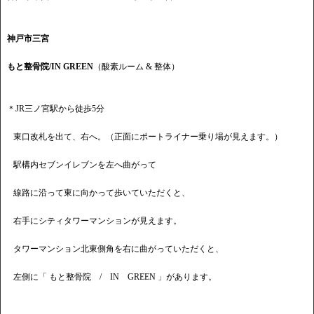
神戸市三宮
もと整骨院/IN GREEN
（酸素ルーム & 整体）
＊JR三ノ宮駅から徒歩5分
東口改札を出て、右へ。（正面にポートライナー乗り場が見えます。）
駅構内セブンイレブンを左へ曲がって
線路に沿って東に向かって歩いていただくと、
右手にシティタワーマンションが見えます。
タワーマンション北東側角を右に曲がっていただくと、
左側に「 もと整骨院 / IN GREEN 」があります。