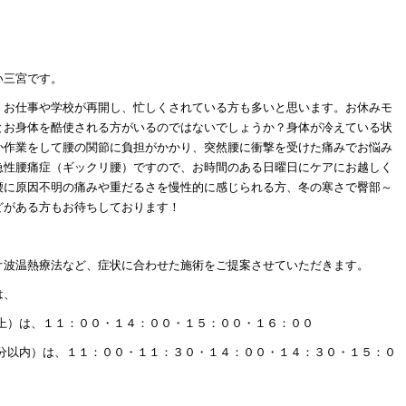
い三宮です。
、お仕事や学校が再開し、忙しくされている方も多いと思います。お休みモ
とお身体を酷使される方がいるのではないでしょうか？身体が冷えている状
か作業をして腰の関節に負担がかかり、突然腰に衝撃を受けた痛みでお悩み
急性腰痛症（ギックリ腰）ですので、お時間のある日曜日にケアにお越しく
腰に原因不明の痛みや重だるさを慢性的に感じられる方、冬の寒さで臀部～
どがある方もお待ちしております！
オ波温熱療法など、症状に合わせた施術をご提案させていただきます。
は、
以上）は、１１：００・１４：００・１５：００・１６：００
０分以内）は、１１：００・１１：３０・１４：００・１４：３０・１５：０