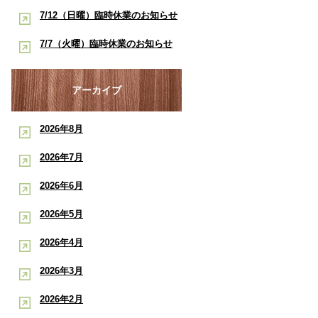
酸素ルーム・酸素カプセルで競技
早く治したい学生アスリートへ｜
7/12（日曜）臨時休業のお知らせ
ポート
復帰をサポート【後編】：もと整
酸素ルーム・酸素カプセルで競技
【神戸市三宮 もと整骨院】
7/7（火曜）臨時休業のお知らせ
骨院
復帰をサポート【前編】：もと整
【神戸市三宮 もと整骨院】
骨院
アーカイブ
2026年8月
2026年7月
2026年6月
2026年5月
2026年4月
2026年3月
2026年2月