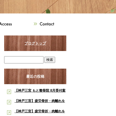
ブログトップ
最近の投稿
【神戸三宮 もと整骨院 8月受付案
内】8月は熱中症・交通事故・ス
【神戸三宮】疲労骨折・肉離れを
ポーツ障害に注意！酸素ルーム・
早く治したい学生アスリートへ｜
【神戸三宮】疲労骨折・肉離れを
酸素カプセルで夏の疲労回復をサ