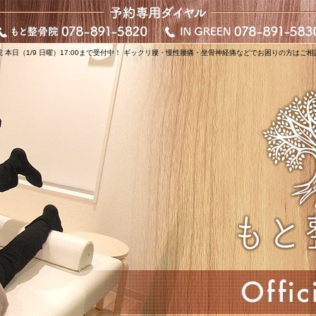
 本日（1/9 日曜）17:00まで受付中！ ギックリ腰・慢性腰痛・坐骨神経痛などでお困りの方はご