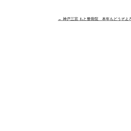
←
神戸三宮 もと整骨院 本年もどうぞよ