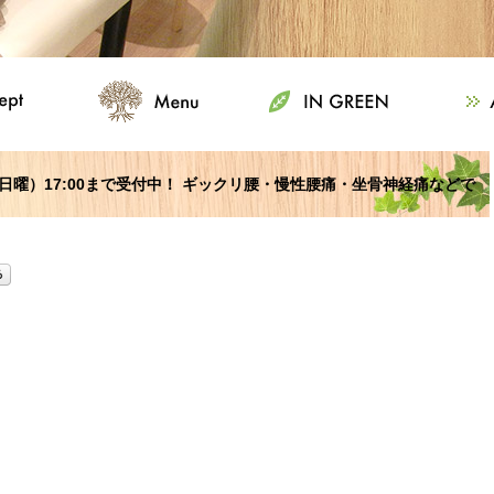
9 日曜）17:00まで受付中！ ギックリ腰・慢性腰痛・坐骨神経痛などで