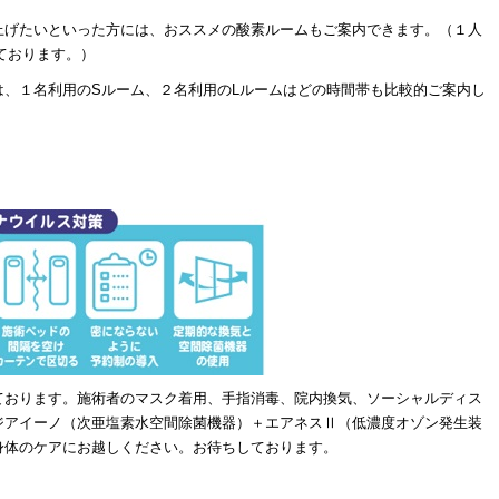
上げたいといった方には、おススメの酸素ルームもご案内できます。（１人
ております。）
は、１名利用のSルーム、２名利用のLルームはどの時間帯も比較的ご案内し
。
ております。施術者のマスク着用、手指消毒、院内換気、ソーシャルディス
ジアイーノ（次亜塩素水空間除菌機器）＋エアネスⅡ（低濃度オゾン発生装
身体のケアにお越しください。お待ちしております。