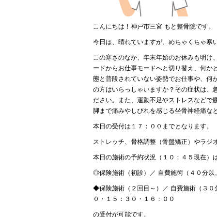
こんにちは！神戸市三宮 もと整骨院です。
今日は、晴れていますが、めちゃくちゃ寒
この寒さのなか、年末年始のお休みも明け
ードからお仕事モードへと切り替え、何か
態と普段されていない姿勢でお仕事や、何
の方はいらっしゃいますか？その症状は、
ださい。また、運動不足やストレスなどで
脚まで痛みやしびれを感じる坐骨神経痛な
本日の受付は１７：００までとなります。
ストレッチ、骨格調整（骨盤矯正）やラジ
本日の施術の予約状況（１０：４５現在）
◎保険施術（初診）／ 自費施術（４０分
◆保険施術（２回目～）／ 自費施術（３
０・１５：３０・１６：００
の受付が可能です。