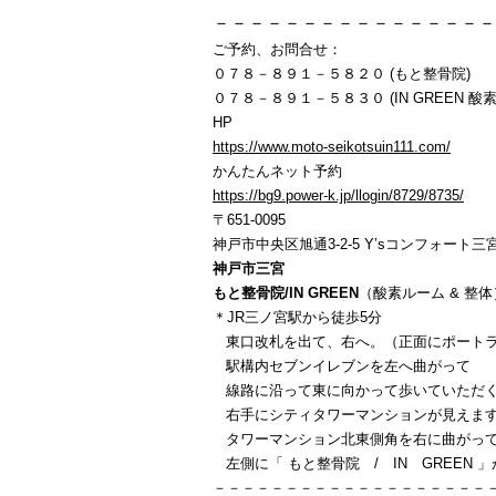
－－－－－－－－－－－－－－－－
ご予約、お問合せ：
０７８－８９１－５８２０ (もと整骨院)
０７８－８９１－５８３０ (IN GREEN 酸素
HP
https://www.moto-seikotsuin111.com/
かんたんネット予約
https://bg9.power-k.jp/llogin/8729/8735/
〒651-0095
神戸市中央区旭通3-2-5 Y’sコンフォート三宮
神戸市三宮
もと整骨院/IN GREEN
（酸素ルーム & 整体
＊JR三ノ宮駅から徒歩5分
東口改札を出て、右へ。（正面にポートラ
駅構内セブンイレブンを左へ曲がって
線路に沿って東に向かって歩いていただ
右手にシティタワーマンションが見えま
タワーマンション北東側角を右に曲がっ
左側に「 もと整骨院 / IN GREEN 
－－－－－－－－－－－－－－－－－－－