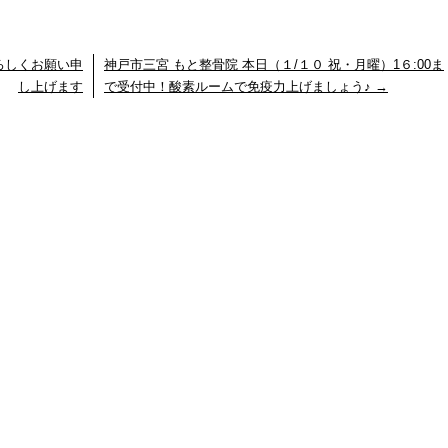
ろしくお願い申
神戸市三宮 もと整骨院 本日（１/１０ 祝・月曜）1６:00ま
し上げます
で受付中！酸素ルームで免疫力上げましょう♪
→