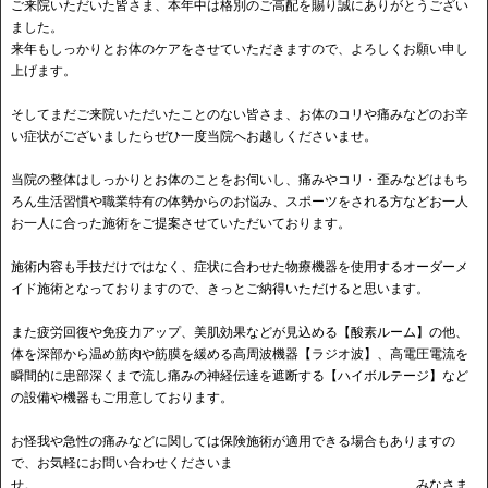
ご来院いただいた皆さま、本年中は格別のご高配を賜り誠にありがとうござい
ました。
来年もしっかりとお体のケアをさせていただきますので、よろしくお願い申し
上げます。
そしてまだご来院いただいたことのない皆さま、お体のコリや痛みなどのお辛
い症状がございましたらぜひ一度当院へお越しくださいませ。
当院の整体はしっかりとお体のことをお伺いし、痛みやコリ・歪みなどはもち
ろん生活習慣や職業特有の体勢からのお悩み、スポーツをされる方などお一人
お一人に合った施術をご提案させていただいております。
施術内容も手技だけではなく、症状に合わせた物療機器を使用するオーダーメ
イド施術となっておりますので、きっとご納得いただけると思います。
また疲労回復や免疫力アップ、美肌効果などが見込める【酸素ルーム】の他、
体を深部から温め筋肉や筋膜を緩める高周波機器【ラジオ波】、高電圧電流を
瞬間的に患部深くまで流し痛みの神経伝達を遮断する【ハイボルテージ】など
の設備や機器もご用意しております。
お怪我や急性の痛みなどに関しては保険施術が適用できる場合もありますの
で、お気軽にお問い合わせくださいま
せ。 みなさま