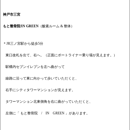
神戸市三宮
もと整骨院/IN GREEN
（酸素ルーム & 整体）
＊JR三ノ宮駅から徒歩5分
東口改札を出て、右へ。（正面にポートライナー乗り場が見えます。）
駅構内セブンイレブンを左へ曲がって
線路に沿って東に向かって歩いていただくと、
右手にシティタワーマンションが見えます。
タワーマンション北東側角を右に曲がっていただくと、
左側に「 もと整骨院 / IN GREEN 」があります。