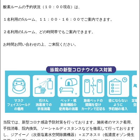
酸素ルームの予約状況（１０：００現在）は、
１名利用のSルーム、１１：００・１６：００でご案内できます。
２名利用のLルーム、どの時間帯でもご案内できます。
お時間お問い合わせの上、ご来院ください。
当院では、新型コロナ感染予防対策を行っております。施術者のマスク着用、
手指消毒、院内換気、ソーシャルディスタンスなどを徹底して行っております
し、ジアイーノ（次亜塩素水空間除菌機器）＋エアネスⅡ（低濃度オゾン発生