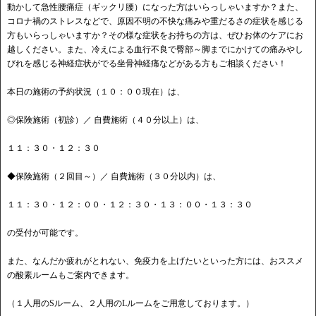
動かして急性腰痛症（ギックリ腰）になった方はいらっしゃいますか？また、
コロナ禍のストレスなどで、原因不明の不快な痛みや重だるさの症状を感じる
方もいらっしゃいますか？その様な症状をお持ちの方は、ぜひお体のケアにお
越しください。また、冷えによる血行不良で臀部～脚までにかけての痛みやし
びれを感じる神経症状がでる坐骨神経痛などがある方もご相談ください！
本日の施術の予約状況（１０：００現在）は、
◎保険施術（初診）／ 自費施術（４０分以上）は、
１１：３０・１２：３０
◆保険施術（２回目～）／ 自費施術（３０分以内）は、
１１：３０・１２：００・１２：３０・１３：００・１３：３０
の受付が可能です。
また、なんだか疲れがとれない、免疫力を上げたいといった方には、おススメ
の酸素ルームもご案内できます。
（１人用のSルーム、２人用のLルームをご用意しております。）