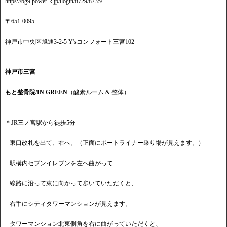
https://bg9.power-k.jp/llogin/8729/8735/
〒651-0095
神戸市中央区旭通3-2-5 Y'sコンフォート三宮102
神戸市三宮
もと整骨院/IN GREEN
（酸素ルーム & 整体）
＊JR三ノ宮駅から徒歩5分
東口改札を出て、右へ。（正面にポートライナー乗り場が見えます。）
駅構内セブンイレブンを左へ曲がって
線路に沿って東に向かって歩いていただくと、
右手にシティタワーマンションが見えます。
タワーマンション北東側角を右に曲がっていただくと、