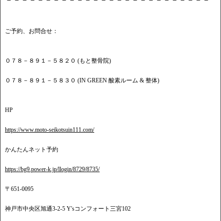
ご予約、お問合せ：
０７８－８９１－５８２０ (もと整骨院)
０７８－８９１－５８３０ (IN GREEN 酸素ルーム & 整体)
HP
https://www.moto-seikotsuin111.com/
かんたんネット予約
https://bg9.power-k.jp/llogin/8729/8735/
〒651-0095
神戸市中央区旭通3-2-5 Y'sコンフォート三宮102