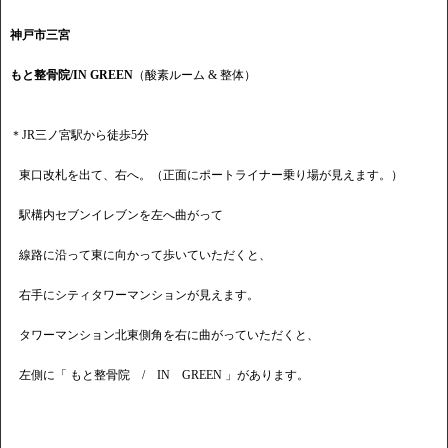
神戸市三宮
もと整骨院/IN GREEN
（酸素ルーム & 整体）
＊JR三ノ宮駅から徒歩5分
東口改札を出て、右へ。（正面にポートライナー乗り場が見えます。）
駅構内セブンイレブンを左へ曲がって
線路に沿って東に向かって歩いていただくと、
右手にシティタワーマンションが見えます。
タワーマンション北東側角を右に曲がっていただくと、
左側に「 もと整骨院 / IN GREEN 」があります。