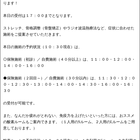
ります！
本日の受付は１７：００までとなります。
ストレッチ、骨格調整（骨盤矯正）やラジオ波温熱療法など、症状に合わせた
施術をご提案させていただきます。
本日の施術の予約状況（１０：３０現在）は、
◎保険施術（初診）／ 自費施術（４０分以上）は、１１：００・１２：００・
１４：００・１６：００
◆保険施術（２回目～）／ 自費施術（３０分以内）は、１１：３０・１２：０
０・１２：３０・１３：００・１４：００・１４：３０・１６：００・１６：
３０
の受付が可能です。
また、なんだか疲れがとれない、免疫力を上げたいといった方には、おススメ
の酸素ルームもご案内できます。（１人用のSルーム、２人用のLルームをご用
意しております。）