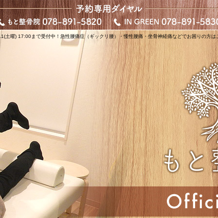
/11(土曜) 17:00まで受付中！急性腰痛症（ギックリ腰）・慢性腰痛・坐骨神経痛などでお困りの方