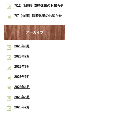
酸素ルーム・酸素カプセルで競技
早く治したい学生アスリートへ｜
7/12（日曜）臨時休業のお知らせ
ポート
復帰をサポート【後編】：もと整
酸素ルーム・酸素カプセルで競技
【神戸市三宮 もと整骨院】
7/7（火曜）臨時休業のお知らせ
骨院
復帰をサポート【前編】：もと整
【神戸市三宮 もと整骨院】
骨院
アーカイブ
2026年8月
2026年7月
2026年6月
2026年5月
2026年4月
2026年3月
2026年2月