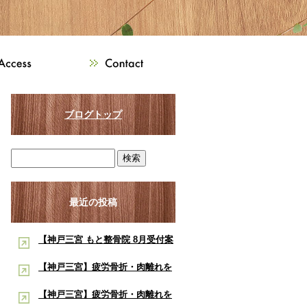
ブログトップ
最近の投稿
【神戸三宮 もと整骨院 8月受付案
内】8月は熱中症・交通事故・ス
【神戸三宮】疲労骨折・肉離れを
ポーツ障害に注意！酸素ルーム・
早く治したい学生アスリートへ｜
【神戸三宮】疲労骨折・肉離れを
酸素カプセルで夏の疲労回復をサ