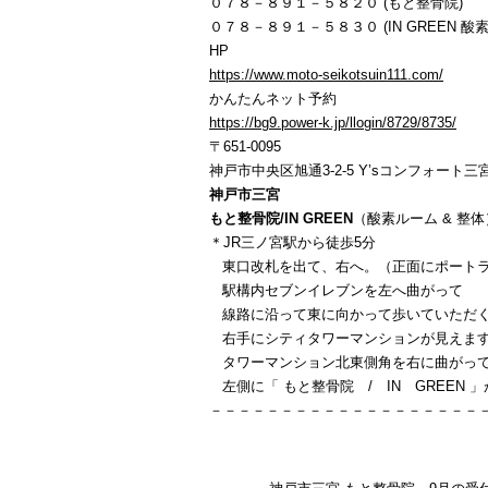
０７８－８９１－５８２０ (もと整骨院)
０７８－８９１－５８３０ (IN GREEN 酸素
HP
https://www.moto-seikotsuin111.com/
かんたんネット予約
https://bg9.power-k.jp/llogin/8729/8735/
〒651-0095
神戸市中央区旭通3-2-5 Y’sコンフォート三宮
神戸市三宮
もと整骨院/IN GREEN
（酸素ルーム & 整体
＊JR三ノ宮駅から徒歩5分
東口改札を出て、右へ。（正面にポートラ
駅構内セブンイレブンを左へ曲がって
線路に沿って東に向かって歩いていただ
右手にシティタワーマンションが見えま
タワーマンション北東側角を右に曲がっ
左側に「 もと整骨院 / IN GREEN 
－－－－－－－－－－－－－－－－－－－