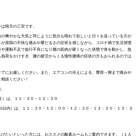
。
今は晴天の三宮です。
秋の爽やかな天気と同じように気分も晴れて欲しいと日々を送っている方が
スが原因の不快な痛みや重だるさの症状を感じながら、コロナ禍で生活習慣
良や運動不足で血行不良になり腰の筋肉が硬くなった状態で体を動かし、急
ろ負荷をかけすぎ、腰の疲労からくる慢性腰痛の症状の方もおられるのでは
ケアにお越しください。また、エアコンの冷えによる、臀部～脚まで痛みや
ご相談ください！
は、
上）は、１１：３０・１２：３０
０分以内）は、１１：３０・１２：００・１２：３０・１３：００・１３：３
上げたいといった方には、おススメの酸素ルームもご案内できます。（１人