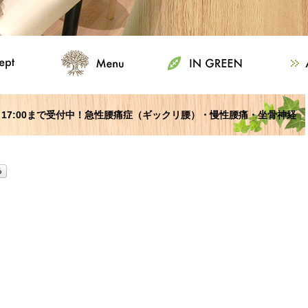
曜) 17:00まで受付中！急性腰痛症（ギックリ腰）・慢性腰痛・坐骨神経
い！