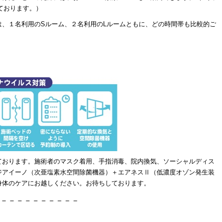
ております。）
は、１名利用のSルーム、２名利用のLルームともに、どの時間帯も比較的ご
。
ております。施術者のマスク着用、手指消毒、院内換気、ソーシャルディス
ジアイーノ（次亜塩素水空間除菌機器）＋エアネスⅡ（低濃度オゾン発生装
身体のケアにお越しください。お待ちしております。
－－－－－－－－－－