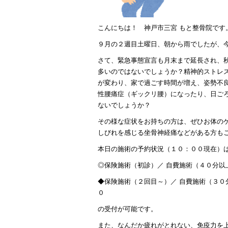
こんにちは！ 神戸市三宮 もと整骨院です
９月の２週目土曜日、朝から雨でしたが、
さて、緊急事態宣言も月末まで延長され、
多いのではないでしょうか？精神的ストレ
が変わり、家で過ごす時間が増え、姿勢不
性腰痛症（ギックリ腰）になったり、日ご
ないでしょうか？
その様な症状をお持ちの方は、ぜひお体の
しびれを感じる坐骨神経痛などがある方も
本日の施術の予約状況（１０：００現在）
◎保険施術（初診）／ 自費施術（４０分以
◆保険施術（２回目～）／ 自費施術（３
０
の受付が可能です。
また、なんだか疲れがとれない、免疫力を