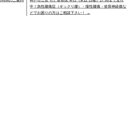
付時間のご案内
神戸市三宮 もと整骨院 本日（9/12 日曜）17:00まで受付
中！急性腰痛症（ギックリ腰）・慢性腰痛・坐骨神経痛な
どでお困りの方はご相談下さい！
→