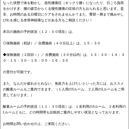
なった状態で体を動かし、急性腰痛症（ギックリ腰）になったり、日ごろ負荷
をかけすぎ、腰の疲労からくる慢性腰痛の症状の方もおられると思います。是
非、お時間のある日曜日にケアをされませんか？また、臀部～脚まで痛みやし
びれを感じる坐骨神経痛などがある方もご相談ください！
本日の施術の予約状況（１２：００現在）は、
◎保険施術（初診）／ 自費施術（４０分以上）は、１５：３０
◆保険施術（２回目～）／ 自費施術（３０分以内）は、１３：３０・１４：３
０・１５：３０・１６：００・１６：３０
の受付が可能です。
また、なんだか疲れがとれない、免疫力を上げたいといった方には、おススメ
の酸素ルームもご案内できます。（１人用のSルーム、２人用のLルームをご用
意しております。）
酸素ルームの予約状況（１１：３０現在）は、１名利用のSルーム、２名利用の
Lルームともに、どの時間帯も比較的ご案内しやすい状況となっております。
お時間お問い合わせの上、ご来院ください。