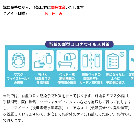
誠に勝手ながら、下記日程は
臨時休業
いたします
７／４（日曜）
お 休 み
当院では、新型コロナ感染予防対策を行っております。施術者のマスク着用、
手指消毒、院内換気、ソーシャルディスタンスなどを徹底して行っております
し、ジアイーノ（次亜塩素水噴霧器）＋エアネスⅡ（低濃度オゾン発生装置）
を設置しておりますので、安心してお身体のケアにお越しください。お待ちし
ております。