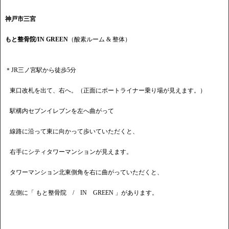
神戸市三宮
もと整骨院/IN GREEN
（酸素ルーム & 整体）
＊JR三ノ宮駅から徒歩5分
東口改札を出て、右へ。（正面にポートライナー乗り場が見えます。）
駅構内セブンイレブンを左へ曲がって
線路に沿って東に向かって歩いていただくと、
右手にシティタワーマンションが見えます。
タワーマンション北東側角を右に曲がっていただくと、
左側に「 もと整骨院 / IN GREEN 」があります。