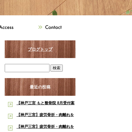
ブログトップ
最近の投稿
【神戸三宮 もと整骨院 8月受付案
内】8月は熱中症・交通事故・ス
【神戸三宮】疲労骨折・肉離れを
ポーツ障害に注意！酸素ルーム・
早く治したい学生アスリートへ｜
【神戸三宮】疲労骨折・肉離れを
酸素カプセルで夏の疲労回復をサ