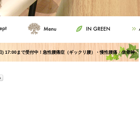
曜日) 17:00まで受付中！急性腰痛症（ギックリ腰）・慢性腰痛・坐骨神
さい！