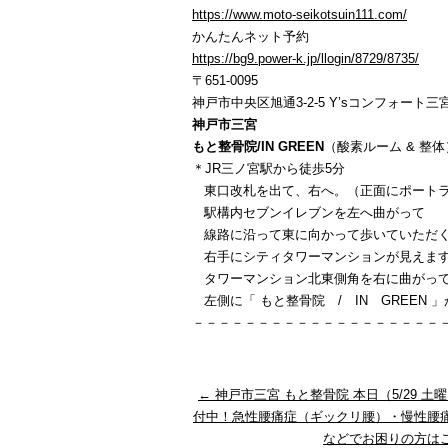
https://www.moto-seikotsuin111.com/
かんたんネット予約
https://bg9.power-k.jp/llogin/8729/8735/
〒651-0095
神戸市中央区旭通3-2-5 Y’sコンフォート三宮
神戸市三宮
もと整骨院/IN GREEN
（酸素ルーム & 整体
＊JR三ノ宮駅から徒歩5分
東口改札を出て、右へ。（正面にポートラ
駅構内セブンイレブンを左へ曲がって
線路に沿って東に向かって歩いていただ
右手にシティタワーマンションが見えま
タワーマンション北東側角を右に曲がっ
左側に「 もと整骨院 / IN GREEN 
－－－－－－－－－－－－－－－－－－－
←
神戸市三宮 もと整骨院 本日（5/29 土曜
付中！急性腰痛症（ギックリ腰）・慢性腰
などでお困りの方は