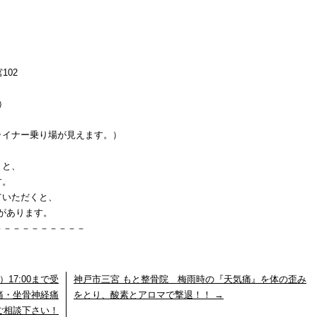
102
）
イナー乗り場が見えます。）
くと、
す。
ていただくと、
」があります。
－－－－－－－－－－
）17:00まで受
神戸市三宮 もと整骨院 梅雨時の『天気痛』を体の歪み
痛・坐骨神経痛
をとり、酸素とアロマで撃退！！
→
ご相談下さい！