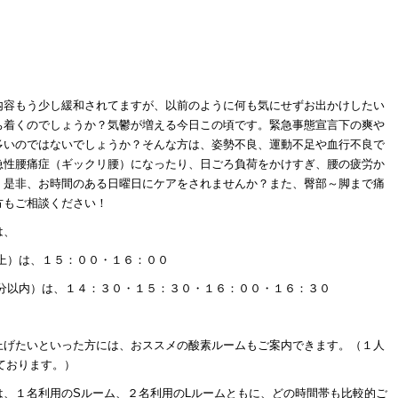
。
内容もう少し緩和されてますが、以前のように何も気にせずお出かけしたい
ち着くのでしょうか？気鬱が増える今日この頃です。緊急事態宣言下の爽や
多いのではないでしょうか？そんな方は、姿勢不良、運動不足や血行不良で
急性腰痛症（ギックリ腰）になったり、日ごろ負荷をかけすぎ、腰の疲労か
。是非、お時間のある日曜日にケアをされませんか？また、臀部～脚まで痛
方もご相談ください！
は、
上）は、１５：００・１６：００
０分以内）は、１４：３０・１５：３０・１６：００・１６：３０
上げたいといった方には、おススメの酸素ルームもご案内できます。（１人
ております。）
は、１名利用のSルーム、２名利用のLルームともに、どの時間帯も比較的ご