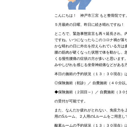
こんにちは！ 神戸市三宮 もと整骨院です
５月最終の日曜、昨日に続き晴れですね！
ところで、緊急事態宣言も再々延長され、
ですね。いつになったらこのコロナ禍が落
かな晴れの日に外出を控えられている方は
腰の筋肉が硬くなった状態で体を動かし、
くる慢性腰痛の症状の方が多いと思います
みやしびれを感じる坐骨神経痛などがある
本日の施術の予約状況（１３：３０現在）
◎保険施術（初診）／ 自費施術（４０分以
◆保険施術（２回目～）／ 自費施術（３
の受付が可能です。
また、なんだか疲れがとれない、免疫力を
用のSルーム、２人用のLルームをご用意し
酸素ルームの予約状況（１３：３０現在）