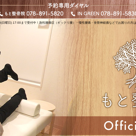
/30(日曜日) 17:00まで受付中！急性腰痛症（ギックリ腰）・慢性腰痛・坐骨神経痛などでお困りの方