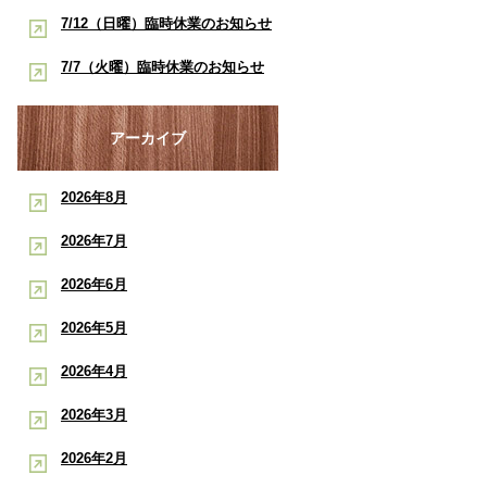
酸素ルーム・酸素カプセルで競技
早く治したい学生アスリートへ｜
7/12（日曜）臨時休業のお知らせ
ポート
復帰をサポート【後編】：もと整
酸素ルーム・酸素カプセルで競技
【神戸市三宮 もと整骨院】
7/7（火曜）臨時休業のお知らせ
骨院
復帰をサポート【前編】：もと整
【神戸市三宮 もと整骨院】
骨院
アーカイブ
2026年8月
2026年7月
2026年6月
2026年5月
2026年4月
2026年3月
2026年2月