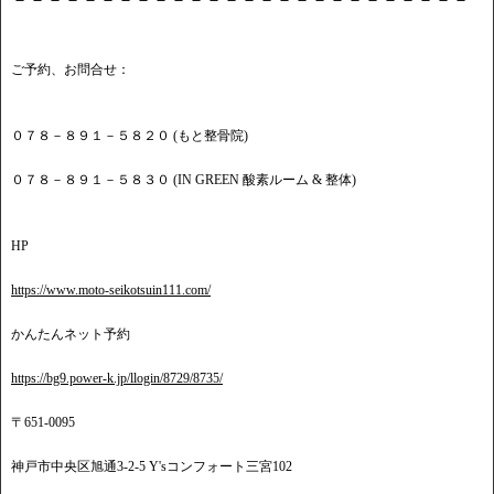
ご予約、お問合せ：
０７８－８９１－５８２０ (もと整骨院)
０７８－８９１－５８３０ (IN GREEN 酸素ルーム & 整体)
HP
https://www.moto-seikotsuin111.com/
かんたんネット予約
https://bg9.power-k.jp/llogin/8729/8735/
〒651-0095
神戸市中央区旭通3-2-5 Y'sコンフォート三宮102