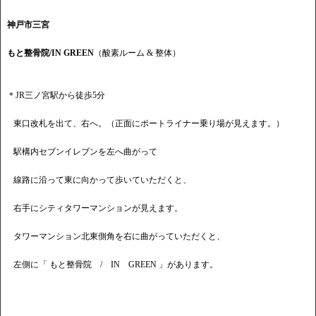
神戸市三宮
もと整骨院/IN GREEN
（酸素ルーム & 整体）
＊JR三ノ宮駅から徒歩5分
東口改札を出て、右へ。（正面にポートライナー乗り場が見えます。）
駅構内セブンイレブンを左へ曲がって
線路に沿って東に向かって歩いていただくと、
右手にシティタワーマンションが見えます。
タワーマンション北東側角を右に曲がっていただくと、
左側に「 もと整骨院 / IN GREEN 」があります。