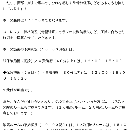
ったり、臀部～脚まで痛みやしびれを感じる坐骨神経痛などがある方もお待ち
しております！
本日の受付は１７：００までとなります。
ストレッチ、骨格調整（骨盤矯正）やラジオ波温熱療法など、症状に合わせた
施術をご提案させていただきます。
本日の施術の予約状況（１０：００現在）は、
◎保険施術（初診）／ 自費施術（４０分以上）は、１２：００・１５：００
◆保険施術（２回目～）／ 自費施術（３０分以内）は、１２：００・１５：０
０・１５：３０
の受付が可能です。
また、なんだか疲れがとれない、免疫力を上げたいといった方には、おススメ
の酸素ルームもご案内できます。（１人用のSルーム、２人用のLルームをご用
意しております。）
酸素ルームの予約状況（１０：００現在）は、１名利用のSルームは、１５：０