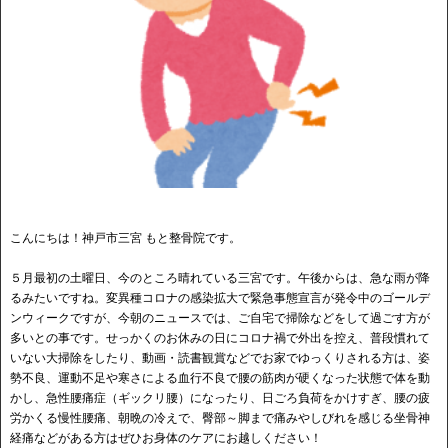
こんにちは！神戸市三宮 もと整骨院です。
５月最初の土曜日、今のところ晴れている三宮です。午後からは、急な雨が降
るみたいですね。変異種コロナの感染拡大で緊急事態宣言が発令中のゴールデ
ンウィークですが、今朝のニュースでは、ご自宅で掃除などをして過ごす方が
多いとの事です。せっかくのお休みの日にコロナ禍で外出を控え、普段慣れて
いない大掃除をしたり、動画・読書観賞などでお家でゆっくりされる方は、姿
勢不良、運動不足や寒さによる血行不良で腰の筋肉が硬くなった状態で体を動
かし、急性腰痛症（ギックリ腰）になったり、日ごろ負荷をかけすぎ、腰の疲
労かくる慢性腰痛、朝晩の冷えで、臀部～脚まで痛みやしびれを感じる坐骨神
経痛などがある方はぜひお身体のケアにお越しください！