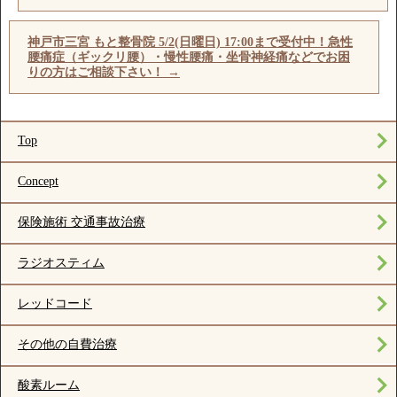
神戸市三宮 もと整骨院 5/2(日曜日) 17:00まで受付中！急性
腰痛症（ギックリ腰）・慢性腰痛・坐骨神経痛などでお困
りの方はご相談下さい！
→
Top
Concept
保険施術 交通事故治療
ラジオスティム
レッドコード
その他の自費治療
酸素ルーム