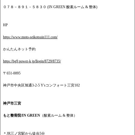
０７８－８９１－５８３０ (IN GREEN 酸素ルーム & 整体)
HP
https://www.moto-seikotsuin111.com/
かんたんネット予約
https://bg9.power-k.jp/llogin/8729/8735/
〒651-0095
神戸市中央区旭通3-2-5 Y'sコンフォート三宮102
神戸市三宮
もと整骨院/IN GREEN
（酸素ルーム & 整体）
＊JR三ノ宮駅から徒歩5分