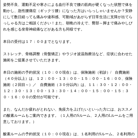
姿勢不良、運動不足や寒さによる血行不良で腰の筋肉が硬くなった状態で体を
動かし、急性腰痛症（ギックリ腰）になった方はいらっしゃいませんか？安静
にして数日経っても痛みや違和感、可動域があがらず日常生活に支障が出てら
っしゃる方はご相談ください！また、朝晩の冷えで、臀部～脚まで痛みやしび
れを感じる坐骨神経痛などがある方も同様です。
本日の受付は１７：００までとなります。
ストレッチ、骨格調整（骨盤矯正）やラジオ波温熱療法など、症状に合わせた
施術をご提案させていただきます。
本日の施術の予約状況（１０：００現在）は、保険施術（初診）/ 自費施術
（４０分以上）は、１２：００・１３：００・１５：００・１６：００、保険
施術（２回目～）／ 自費施術（３０分以内）は、１１：３０・１２：００・
１２：３０・１３：００・１３：３０・１４：００・１５：００・１５：３
０・１６：００の受付が可能です。
また、なんだか疲れがとれない、免疫力を上げたいといった方には、おススメ
の酸素ルームもご案内できます。（１人用のSルーム、２人用のLルームをご用
意しております。）
酸素ルームの予約状況（１０：００現在）は、１名利用のSルーム、２名利用の