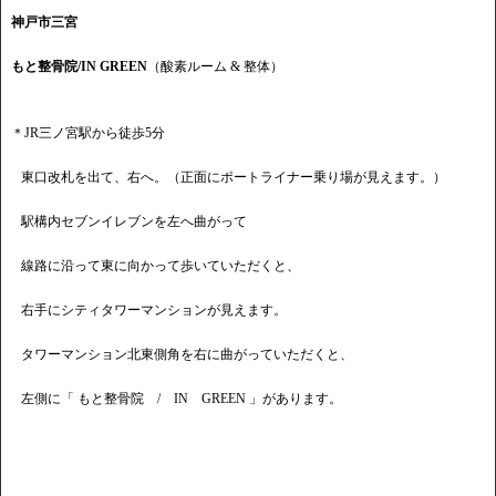
神戸市三宮
もと整骨院/IN GREEN
（酸素ルーム & 整体）
＊JR三ノ宮駅から徒歩5分
東口改札を出て、右へ。（正面にポートライナー乗り場が見えます。）
駅構内セブンイレブンを左へ曲がって
線路に沿って東に向かって歩いていただくと、
右手にシティタワーマンションが見えます。
タワーマンション北東側角を右に曲がっていただくと、
左側に「 もと整骨院 / IN GREEN 」があります。