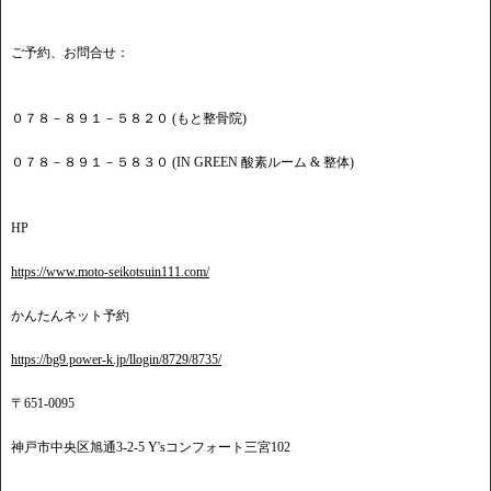
ご予約、お問合せ：
０７８－８９１－５８２０ (もと整骨院)
０７８－８９１－５８３０ (IN GREEN 酸素ルーム & 整体)
HP
https://www.moto-seikotsuin111.com/
かんたんネット予約
https://bg9.power-k.jp/llogin/8729/8735/
〒651-0095
神戸市中央区旭通3-2-5 Y'sコンフォート三宮102