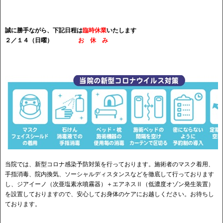
誠に勝手ながら、下記日程は
臨時休業
いたします
２／１４（日曜）
お 休 み
当院では、新型コロナ感染予防対策を行っております。施術者のマスク着用、
手指消毒、院内換気、ソーシャルディスタンスなどを徹底して行っております
し、ジアイーノ（次亜塩素水噴霧器）＋エアネスⅡ（低濃度オゾン発生装置）
を設置しておりますので、安心してお身体のケアにお越しください。お待ちし
ております。