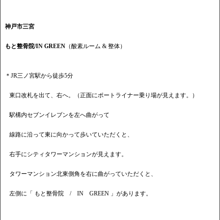
神戸市三宮
もと整骨院/IN GREEN
（酸素ルーム & 整体）
＊JR三ノ宮駅から徒歩5分
東口改札を出て、右へ。（正面にポートライナー乗り場が見えます。）
駅構内セブンイレブンを左へ曲がって
線路に沿って東に向かって歩いていただくと、
右手にシティタワーマンションが見えます。
タワーマンション北東側角を右に曲がっていただくと、
左側に「 もと整骨院 / IN GREEN 」があります。