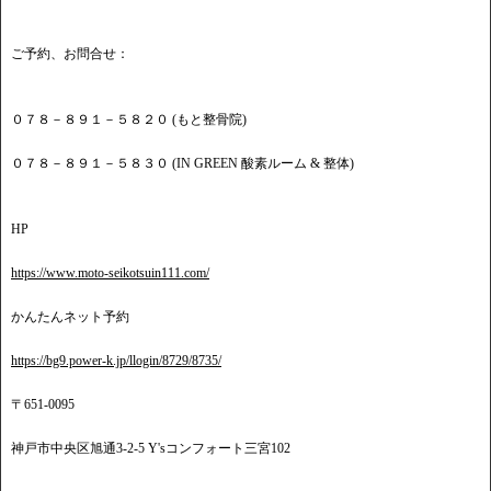
ご予約、お問合せ：
０７８－８９１－５８２０ (もと整骨院)
０７８－８９１－５８３０ (IN GREEN 酸素ルーム & 整体)
HP
https://www.moto-seikotsuin111.com/
かんたんネット予約
https://bg9.power-k.jp/llogin/8729/8735/
〒651-0095
神戸市中央区旭通3-2-5 Y'sコンフォート三宮102