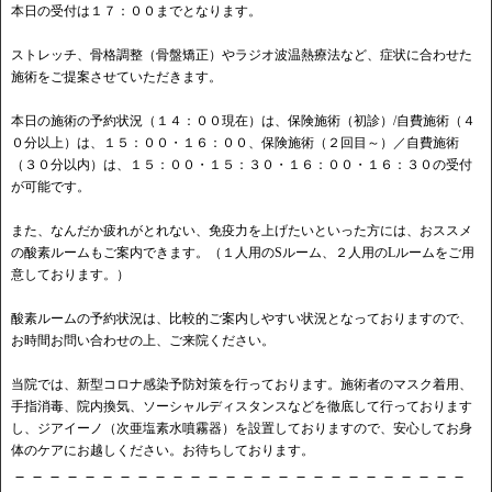
本日の受付は１７：００までとなります。
ストレッチ、骨格調整（骨盤矯正）やラジオ波温熱療法など、症状に合わせた
施術をご提案させていただきます。
本日の施術の予約状況（１４：００現在）は、保険施術（初診）/自費施術（４
０分以上）は、１５：００・１６：００、保険施術（２回目～）／自費施術
（３０分以内）は、１５：００・１５：３０・１６：００・１６：３０の受付
が可能です。
また、なんだか疲れがとれない、免疫力を上げたいといった方には、おススメ
の酸素ルームもご案内できます。（１人用のSルーム、２人用のLルームをご用
意しております。）
酸素ルームの予約状況は、比較的ご案内しやすい状況となっておりますので、
お時間お問い合わせの上、ご来院ください。
当院では、新型コロナ感染予防対策を行っております。施術者のマスク着用、
手指消毒、院内換気、ソーシャルディスタンスなどを徹底して行っております
し、ジアイーノ（次亜塩素水噴霧器）を設置しておりますので、安心してお身
体のケアにお越しください。お待ちしております。
－－－－－－－－－－－－－－－－－－－－－－－－－－