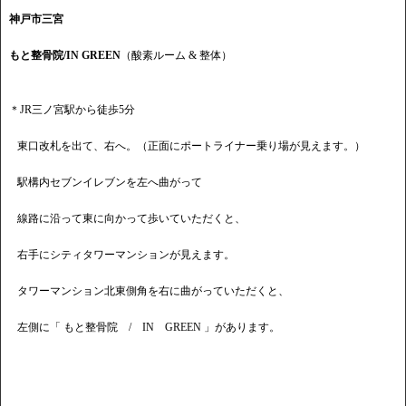
神戸市三宮
もと整骨院/IN GREEN
（酸素ルーム & 整体）
＊JR三ノ宮駅から徒歩5分
東口改札を出て、右へ。（正面にポートライナー乗り場が見えます。）
駅構内セブンイレブンを左へ曲がって
線路に沿って東に向かって歩いていただくと、
右手にシティタワーマンションが見えます。
タワーマンション北東側角を右に曲がっていただくと、
左側に「 もと整骨院 / IN GREEN 」があります。