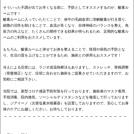
そういった不調が出てお辛くなる前に、予防としてオススメするのが、酸素ル
ームです！
酸素ルームに入っていただくことで、体中の毛細血管に溶解酸素が行き渡り、
細胞の活性を助けることで、血流が良くなり、自律神経のバランスを整え、免
疫力の向上など、たくさんの期待できる効果が得られるため、定期的な酸素ル
ームのご利用をおススメしています。
もちろん、酸素ルームと併せてお体を整えることで、怪我や病気の予防とな
り、生活の質を上げることができるため、施術との併用もおススメです！
冷えによる症状には、ラジオ波温熱療法もありますし、ストレッチ、骨格調整
（骨盤矯正）など、症状に合わせた施術をご提案させていただきますので、お
気軽にご相談下さい。
当院では、新型コロナ感染予防対策を行っております。施術者のマスク着用、
手指消毒、院内換気、ソーシャルディスタンスなどを徹底して行っております
し、ジアイーノ（次亜塩素水噴霧器）を設置しておりますので、安心してお身
体のケアにお越しください。お待ちしております。
－－－－－－－－－－－－－－－－－－－－－－－－－－