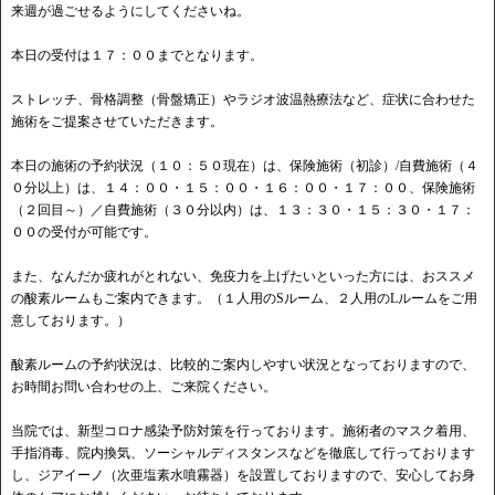
来週が過ごせるようにしてくださいね。
本日の受付は１７：００までとなります。
ストレッチ、骨格調整（骨盤矯正）やラジオ波温熱療法など、症状に合わせた
施術をご提案させていただきます。
本日の施術の予約状況（１０：５０現在）は、保険施術（初診）/自費施術（４
０分以上）は、１４：００・１５：００・１６：００・１７：００、保険施術
（２回目～）／自費施術（３０分以内）は、１３：３０・１５：３０・１７：
００の受付が可能です。
また、なんだか疲れがとれない、免疫力を上げたいといった方には、おススメ
の酸素ルームもご案内できます。（１人用のSルーム、２人用のLルームをご用
意しております。）
酸素ルームの予約状況は、比較的ご案内しやすい状況となっておりますので、
お時間お問い合わせの上、ご来院ください。
当院では、新型コロナ感染予防対策を行っております。施術者のマスク着用、
手指消毒、院内換気、ソーシャルディスタンスなどを徹底して行っております
し、ジアイーノ（次亜塩素水噴霧器）を設置しておりますので、安心してお身