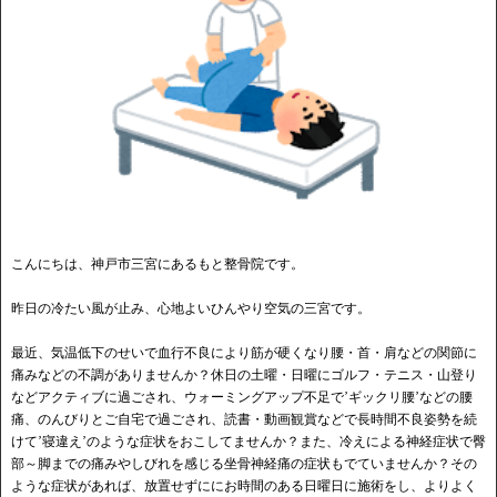
こんにちは、神戸市三宮にあるもと整骨院です。
昨日の冷たい風が止み、心地よいひんやり空気の三宮です。
最近、気温低下のせいで血行不良により筋が硬くなり腰・首・肩などの関節に
痛みなどの不調がありませんか？休日の土曜・日曜にゴルフ・テニス・山登り
などアクティブに過ごされ、ウォーミングアップ不足で’ギックリ腰’などの腰
痛、のんびりとご自宅で過ごされ、読書・動画観賞などで長時間不良姿勢を続
けて’寝違え’のような症状をおこしてませんか？また、冷えによる神経症状で臀
部～脚までの痛みやしびれを感じる坐骨神経痛の症状もでていませんか？その
ような症状があれば、放置せずににお時間のある日曜日に施術をし、よりよく