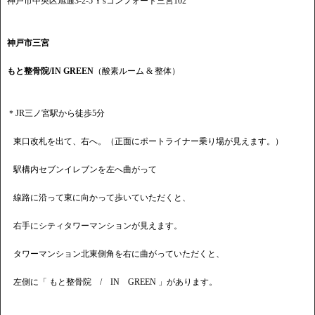
神戸市中央区旭通3-2-5 Y'sコンフォート三宮102
神戸市三宮
もと整骨院/IN GREEN
（酸素ルーム & 整体）
＊JR三ノ宮駅から徒歩5分
東口改札を出て、右へ。（正面にポートライナー乗り場が見えます。）
駅構内セブンイレブンを左へ曲がって
線路に沿って東に向かって歩いていただくと、
右手にシティタワーマンションが見えます。
タワーマンション北東側角を右に曲がっていただくと、
左側に「 もと整骨院 / IN GREEN 」があります。