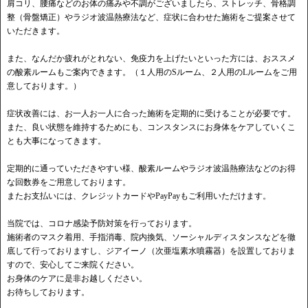
肩コリ、腰痛などのお体の痛みや不調がございましたら、ストレッチ、骨格調
整（骨盤矯正）やラジオ波温熱療法など、症状に合わせた施術をご提案させて
いただきます。
また、なんだか疲れがとれない、免疫力を上げたいといった方には、おススメ
の酸素ルームもご案内できます。（１人用のSルーム、２人用のLルームをご用
意しております。）
症状改善には、お一人お一人に合った施術を定期的に受けることが必要です。
また、良い状態を維持するためにも、コンスタンスにお身体をケアしていくこ
とも大事になってきます。
定期的に通っていただきやすい様、酸素ルームやラジオ波温熱療法などのお得
な回数券をご用意しております。
またお支払いには、クレジットカードやPayPayもご利用いただけます。
当院では、コロナ感染予防対策を行っております。
施術者のマスク着用、手指消毒、院内換気、ソーシャルディスタンスなどを徹
底して行っておりますし、ジアイーノ（次亜塩素水噴霧器）を設置しておりま
すので、安心してご来院ください。
お身体のケアに是非お越しください。
お待ちしております。