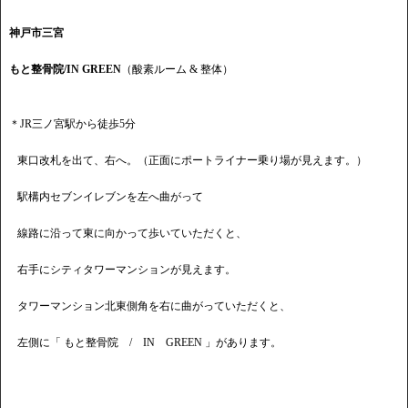
神戸市三宮
もと整骨院/IN GREEN
（酸素ルーム & 整体）
＊JR三ノ宮駅から徒歩5分
東口改札を出て、右へ。（正面にポートライナー乗り場が見えます。）
駅構内セブンイレブンを左へ曲がって
線路に沿って東に向かって歩いていただくと、
右手にシティタワーマンションが見えます。
タワーマンション北東側角を右に曲がっていただくと、
左側に「 もと整骨院 / IN GREEN 」があります。