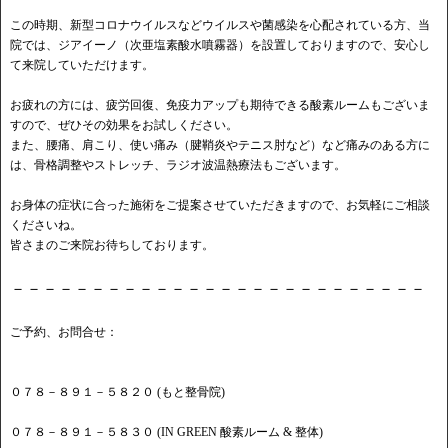
この時期、新型コロナウイルスなどウイルスや菌感染を心配されている方、当
院では、ジアイーノ（次亜塩素酸水噴霧器）を設置しておりますので、安心し
て来院していただけます。
お疲れの方には、疲労回復、免疫力アップも期待できる酸素ルームもございま
すので、ぜひその効果をお試しください。
また、腰痛、肩こり、使い痛み（腱鞘炎やテニス肘など）など痛みのある方に
は、骨格調整やストレッチ、ラジオ波温熱療法もございます。
お身体の症状に合った施術をご提案させていただきますので、お気軽にご相談
くださいね。
皆さまのご来院お待ちしております。
－－－－－－－－－－－－－－－－－－－－－－－－－－
ご予約、お問合せ：
０７８－８９１－５８２０ (もと整骨院)
０７８－８９１－５８３０ (IN GREEN 酸素ルーム & 整体)