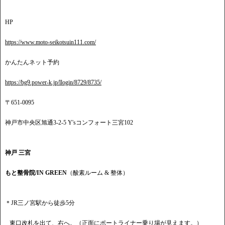
HP
https://www.moto-seikotsuin111.com/
かんたんネット予約
https://bg9.power-k.jp/llogin/8729/8735/
〒651-0095
神戸市中央区旭通3-2-5 Y'sコンフォート三宮102
神戸 三宮
もと整骨院/IN GREEN
（酸素ルーム & 整体）
＊JR三ノ宮駅から徒歩5分
東口改札を出て、右へ。（正面にポートライナー乗り場が見えます。）