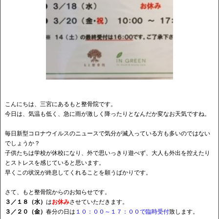
こんにちは、三宮にあるもと整骨院です。
今日は、気温も低く、急に雨が激しく降ったりとなんだか変なお天気ですね。
毎日新型コロナウイルスのニュースで気分が滅入っている方も多いのではない
でしょうか？
子供たちは学校が休校になり、外で思いっきり遊べず、大人も外出を控えたり
とストレスを感じていると思います。
早くこの状況が終息してくれることを願うばかりです。
さて、もと整骨院からのお知らせです。
３／１８（水）
は
お休み
させていただきます。
３／２０（金）
春分の日は
１０：００～１７：００で臨時受付
致します。