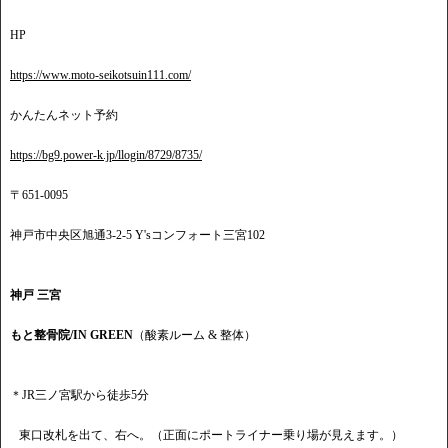
HP
https://www.moto-seikotsuin111.com/
かんたんネット予約
https://bg9.power-k.jp/llogin/8729/8735/
〒651-0095
神戸市中央区旭通3-2-5 Y'sコンフォート三宮102
神戸 三宮
もと整骨院/IN GREEN
（酸素ルーム & 整体）
＊JR三ノ宮駅から徒歩5分
東口改札を出て、右へ。（正面にポートライナー乗り場が見えます。）