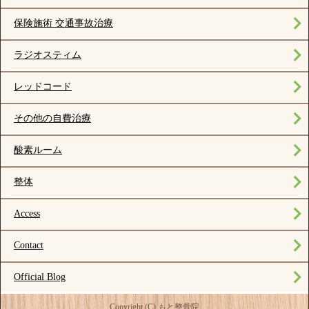
保険施術 交通事故治療
ラジオスティム
レッドコード
その他の自費治療
酸素ルーム
整体
Access
Contact
Official Blog
Copyright (C) もと整骨院