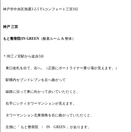
神戸市中央区旭通3-2-5 Y'sコンフォート三宮102
神戸 三宮
もと整骨院/IN GREEN
（酸素ルーム & 整体）
＊JR三ノ宮駅から徒歩5分
東口改札を出て、右へ。（正面にポートライナー乗り場が見えます。）
駅構内セブンイレブンを左へ曲がって
線路に沿って東に向かって歩いていただくと、
右手にシティタワーマンションが見えます。
タワーマンション北東側角を右に曲がっていただくと、
左側に「 もと整骨院 / IN GREEN 」があります。