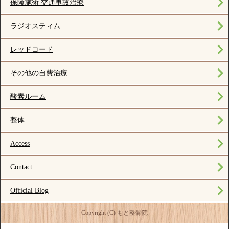
保険施術 交通事故治療
ラジオスティム
レッドコード
その他の自費治療
酸素ルーム
整体
Access
Contact
Official Blog
Copyright (C) もと整骨院