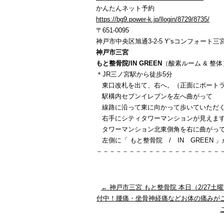
かんたんネット予約
https://bg9.power-k.jp/llogin/8729/8735/
〒651-0095
神戸市中央区旭通3-2-5 Y’sコンフォート三宮
神戸市三宮
もと整骨院/IN GREEN
（酸素ルーム & 整体
＊JR三ノ宮駅から徒歩5分
東口改札を出て、右へ。（正面にポートラ
駅構内セブンイレブンを左へ曲がって
線路に沿って東に向かって歩いていただ
右手にシティタワーマンションが見えま
タワーマンション北東側角を右に曲がっ
左側に「 もと整骨院 / IN GREEN 
－－－－－－－－－－－－－－－－－－－
←
神戸市三宮 もと整骨院 本日（2/27土曜）
付中！腰痛・坐骨神経痛などお体の痛みが