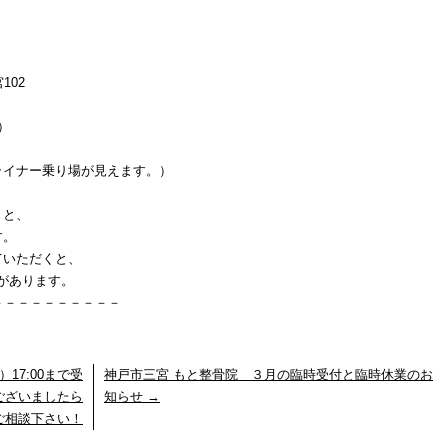
102
）
イナー乗り場が見えます。）
くと、
す。
ていただくと、
」があります。
－－－－－－－－－－
17:00まで受
神戸市三宮 もと整骨院 ３月の臨時受付と臨時休業のお
ございましたら
知らせ
→
ご相談下さい！