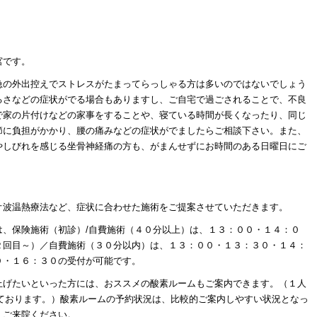
。
宮です。
急の外出控えでストレスがたまってらっしゃる方は多いのではないでしょう
るさなどの症状がでる場合もありますし、ご自宅で過ごされることで、不良
で家の片付けなどの家事をすることや、寝ている時間が長くなったり、同じ
節に負担がかかり、腰の痛みなどの症状がでましたらご相談下さい。また、
やしびれを感じる坐骨神経痛の方も、がまんせずにお時間のある日曜日にご
オ波温熱療法など、症状に合わせた施術をご提案させていただきます。
は、保険施術（初診）/自費施術（４０分以上）は、１３：００・１４：０
２回目～）／自費施術（３０分以内）は、１３：００・１３：３０・１４：
０・１６：３０の受付が可能です。
上げたいといった方には、おススメの酸素ルームもご案内できます。（１人
しております。）酸素ルームの予約状況は、比較的ご案内しやすい状況となっ
、ご来院ください。