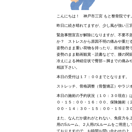
こんにちは！ 神戸市三宮 もと整骨院です
昨日に続き晴れてますが、少し風が強い三
緊急事態宣言が解除になりますが、不要不
か？ ストレスから原因不明の痛みや重だ
姿勢のまま重い荷物を持ったり、前傾姿勢
姿勢のまま動画観賞・読書などで、腰の関
冷えによる神経症状で臀部～脚までの痛み
相談下さい。
本日の受付は１７：００までとなります。
ストレッチ、骨格調整（骨盤矯正）やラジ
本日の施術の予約状況（１０：３０現在）
０・１５：００・１６：００、保険施術（
００・１４：３０・１５：００・１５：３
また、なんだか疲れがとれない、免疫力を
用のSルーム、２人用のLルームをご用意
ておりますので、お時間お問い合わせの上