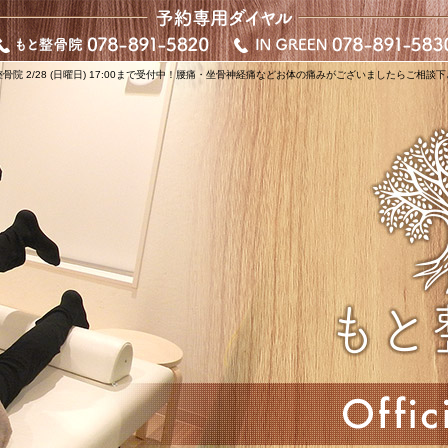
骨院 2/28 (日曜日) 17:00まで受付中！腰痛・坐骨神経痛などお体の痛みがございましたらご相談