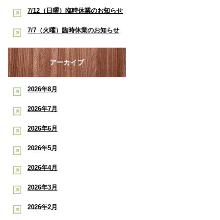
酸素ルーム・酸素カプセルで競技
早く治したい学生アスリートへ｜
7/12（日曜）臨時休業のお知らせ
ポート
復帰をサポート【後編】：もと整
酸素ルーム・酸素カプセルで競技
【神戸市三宮 もと整骨院】
7/7（火曜）臨時休業のお知らせ
骨院
復帰をサポート【前編】：もと整
【神戸市三宮 もと整骨院】
骨院
アーカイブ
2026年8月
2026年7月
2026年6月
2026年5月
2026年4月
2026年3月
2026年2月