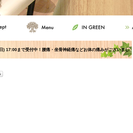
日曜日) 17:00まで受付中！腰痛・坐骨神経痛などお体の痛みがございまし