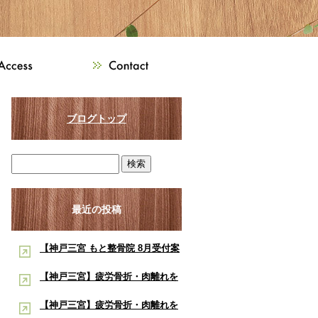
ブログトップ
最近の投稿
【神戸三宮 もと整骨院 8月受付案
内】8月は熱中症・交通事故・ス
【神戸三宮】疲労骨折・肉離れを
ポーツ障害に注意！酸素ルーム・
早く治したい学生アスリートへ｜
【神戸三宮】疲労骨折・肉離れを
酸素カプセルで夏の疲労回復をサ