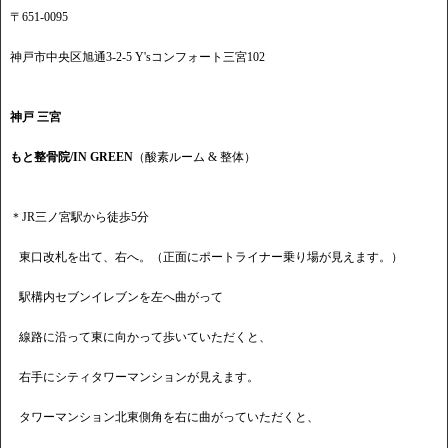
〒651-0095
神戸市中央区旭通3-2-5 Y'sコンフォート三宮102
神戸 三宮
もと整骨院/IN GREEN
（酸素ルーム & 整体）
＊JR三ノ宮駅から徒歩5分
東口改札を出て、右へ。（正面にポートライナー乗り場が見えます。）
駅構内セブンイレブンを左へ曲がって
線路に沿って東に向かって歩いていただくと、
右手にシティタワーマンションが見えます。
タワーマンション北東側角を右に曲がっていただくと、