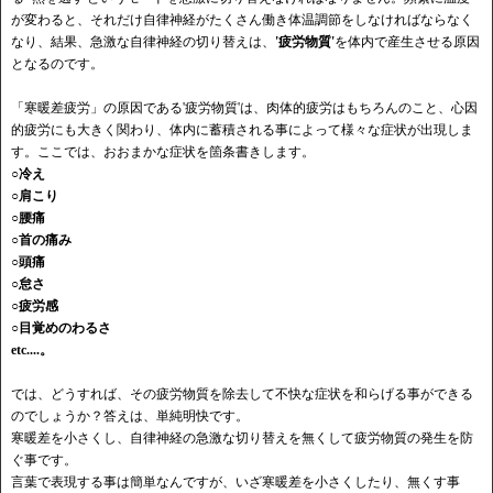
が変わると、それだけ自律神経がたくさん働き体温調節をしなければならなく
なり、結果、急激な自律神経の切り替えは、
'疲労物質'
を体内で産生させる原因
となるのです。
「寒暖差疲労」の原因である'疲労物質'は、肉体的疲労はもちろんのこと、心因
的疲労にも大きく関わり、体内に蓄積される事によって様々な症状が出現しま
す。ここでは、おおまかな症状を箇条書きします。
○冷え
○肩こり
○腰痛
○首の痛み
○頭痛
○怠さ
○疲労感
○目覚めのわるさ
etc....。
では、どうすれば、その疲労物質を除去して不快な症状を和らげる事ができる
のでしょうか？答えは、単純明快です。
寒暖差を小さくし、自律神経の急激な切り替えを無くして疲労物質の発生を防
ぐ事です。
言葉で表現する事は簡単なんですが、いざ寒暖差を小さくしたり、無くす事