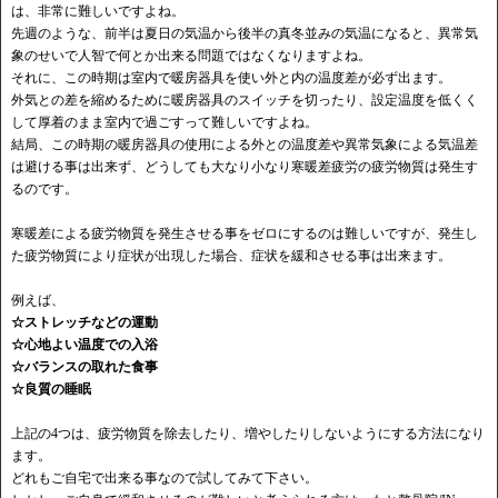
は、非常に難しいですよね。
先週のような、前半は夏日の気温から後半の真冬並みの気温になると、異常気
象のせいで人智で何とか出来る問題ではなくなりますよね。
それに、この時期は室内で暖房器具を使い外と内の温度差が必ず出ます。
外気との差を縮めるために暖房器具のスイッチを切ったり、設定温度を低くく
して厚着のまま室内で過ごすって難しいですよね。
結局、この時期の暖房器具の使用による外との温度差や異常気象による気温差
は避ける事は出来ず、どうしても大なり小なり寒暖差疲労の疲労物質は発生す
るのです。
寒暖差による疲労物質を発生させる事をゼロにするのは難しいですが、発生し
た疲労物質により症状が出現した場合、症状を緩和させる事は出来ます。
例えば、
☆ストレッチなどの運動
☆心地よい温度での入浴
☆バランスの取れた食事
☆良質の睡眠
上記の4つは、疲労物質を除去したり、増やしたりしないようにする方法になり
ます。
どれもご自宅で出来る事なので試してみて下さい。