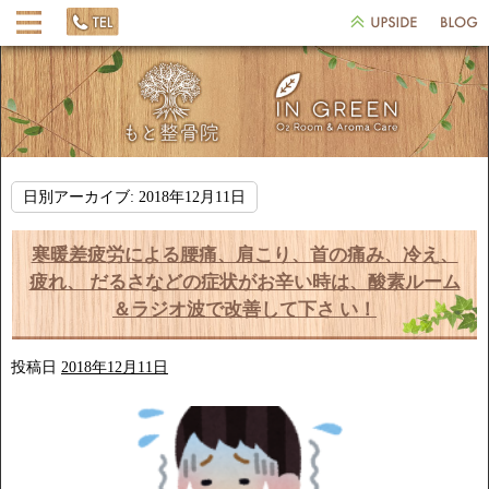
日別アーカイブ:
2018年12月11日
寒暖差疲労による腰痛、肩こり、首の痛み、冷え、
疲れ、 だるさなどの症状がお辛い時は、酸素ルーム
＆ラジオ波で改善して下さ い！
投稿日
2018年12月11日