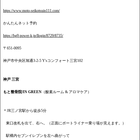
https://www.moto-seikotsuin111.com/
かんたんネット予約
https://bg9.power-k.jp/llogin/8729/8735/
〒651-0095
神戸市中央区旭通3-2-5 Y'sコンフォート三宮102
神戸 三宮
もと整骨院/IN GREEN
（酸素ルーム & アロマケア）
＊JR三ノ宮駅から徒歩5分
東口改札を出て、右へ。（正面にポートライナー乗り場が見えます。）
駅構内セブンイレブンを左へ曲がって