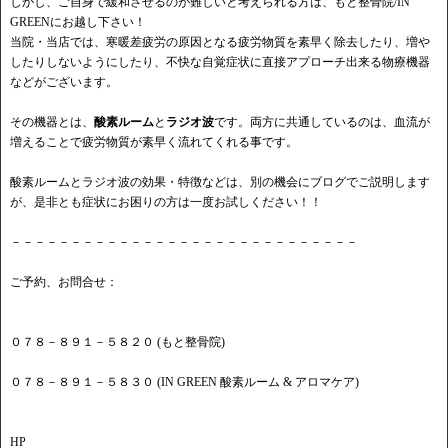
しかし、ご自身で緩和させるのが難しいと考えられる方は、もと整骨院/IN
GREENにお越し下さい！
当院・当店では、寒暖差疲労の原因となる疲労物質を素早く除去したり、増や
したりしないようにしたり、不快な自覚症状に直接アプローチ出来る物療機器
などがございます。
その機器とは、
酸素ルーム
と
ラジオ波
です。両方に共通しているのは、血流が
増えることで疲労物質が素早く流れてくれる事です。
酸素ルームとラジオ波の効果・特徴などは、別の機会にブログでご説明します
が、是非とも症状にお困りの方は一度お試しください！！
－－－－－－－－－－－－－－－－－－－－－－－－－－－－－
ご予約、お問合せ：
０７８－８９１－５８２０ (もと整骨院)
０７８－８９１－５８３０ (IN GREEN 酸素ルーム & アロマケア)
HP