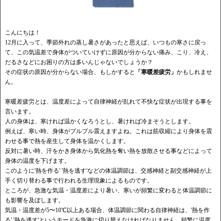
こんにちは！
12月に入って、季節外れの蒸し暑さがあったと思えば、いつもの寒さに戻っ
て、この気温差で身体がついていけずに原因が分からない痛み、こり、冷え、
だるさなどにお困りの方は多いんじゃないでしょうか？
その症状の原因が分からない場合、もしかすると
「寒暖差疲労」
かもしれませ
ん。
寒暖差疲労とは、温度差によって自律神経が乱れて不快な症状が出現する事を
言います。
人の身体は、寒ければ温かくなろうとし、暑ければ冷まそうとします。
例えば、寒い時、身体がブルブル震えますよね。これは筋収縮により身体を震
わせる事で熱を産生して身体を温かくします。
反対に暑い時、汗をかき身体から気化熱を奪い熱を放散させる事などによって
身体の温度を下げます。
このように'熱を作る' '熱を逃す'などの体温調節は、交感神経と副交感神経が上
手く切り替わる事で行われる生理現象によるものです。
ところが、急激な気温・温度差により暑い、寒いが頻繁に変わると体温調節に
も影響を及ぼします。
気温・温度差が5〜10℃以上ある場合、体温調節に関わる自律神経は、'熱を作
る' '熱を逃す'というモードを急激に切り替えなければなりません。頻繁に温度