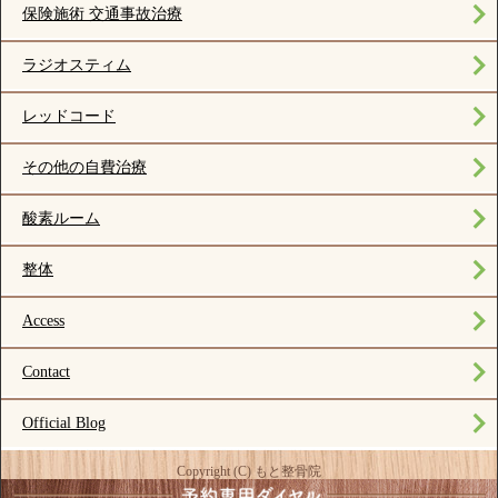
保険施術 交通事故治療
ラジオスティム
レッドコード
その他の自費治療
酸素ルーム
整体
Access
Contact
Official Blog
Copyright (C) もと整骨院