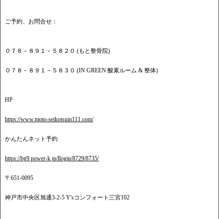
ご予約、お問合せ：
０７８－８９１－５８２０ (もと整骨院)
０７８－８９１－５８３０ (IN GREEN 酸素ルーム & 整体)
HP
https://www.moto-seikotsuin111.com/
かんたんネット予約
https://bg9.power-k.jp/llogin/8729/8735/
〒651-0095
神戸市中央区旭通3-2-5 Y'sコンフォート三宮102