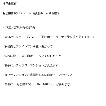
神戸市三宮
もと整骨院/IN GREEN
（酸素ルーム & 整体）
＊JR三ノ宮駅から徒歩5分
東口改札を出て、右へ。（正面にポートライナー乗り場が見えます。）
駅構内セブンイレブンを左へ曲がって
線路に沿って東に向かって歩いていただくと、
右手にシティタワーマンションが見えます。
タワーマンション北東側角を右に曲がっていただくと、
左側に「 もと整骨院 / IN GREEN 」があります。