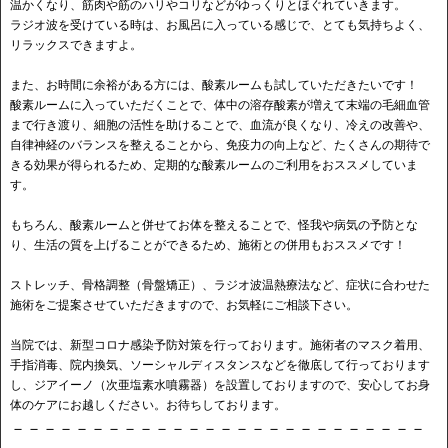
温かくなり、筋肉や筋のハリやコリなどがゆっくりとほぐれていきます。
ラジオ波を受けている時は、お風呂に入っている感じで、とても気持ちよく、
リラックスできますよ。
また、お時間に余裕がある方には、酸素ルームも試していただきたいです！
酸素ルームに入っていただくことで、体中の溶存酸素が増えて末端の毛細血管
まで行き渡り、細胞の活性を助けることで、血流が良くなり、冷えの改善や、
自律神経のバランスを整えることから、免疫力の向上など、たくさんの期待で
きる効果が得られるため、定期的な酸素ルームのご利用をおススメしていま
す。
もちろん、酸素ルームと併せてお体を整えることで、怪我や病気の予防とな
り、生活の質を上げることができるため、施術との併用もおススメです！
ストレッチ、骨格調整（骨盤矯正）、ラジオ波温熱療法など、症状に合わせた
施術をご提案させていただきますので、お気軽にご相談下さい。
当院では、新型コロナ感染予防対策を行っております。施術者のマスク着用、
手指消毒、院内換気、ソーシャルディスタンスなどを徹底して行っております
し、ジアイーノ（次亜塩素水噴霧器）を設置しておりますので、安心してお身
体のケアにお越しください。お待ちしております。
－－－－－－－－－－－－－－－－－－－－－－－－－－