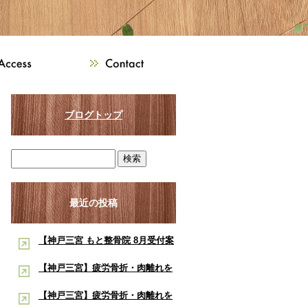
ブログトップ
最近の投稿
【神戸三宮 もと整骨院 8月受付案
内】8月は熱中症・交通事故・ス
【神戸三宮】疲労骨折・肉離れを
ポーツ障害に注意！酸素ルーム・
早く治したい学生アスリートへ｜
【神戸三宮】疲労骨折・肉離れを
酸素カプセルで夏の疲労回復をサ