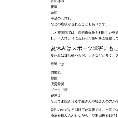
首の痛み
腰痛
頭痛
手足のしびれ
などの症状が現れることもあります。
もと整骨院では、自賠責保険を利用した交
し、一人ひとりに合わせた施術をご提案し
夏休みはスポーツ障害にも
夏休みは部活動や合宿、大会などが多く、
最近では、
肉離れ
捻挫
疲労骨折
ギックリ腰
寝違え
などで来院される学生さんや社会人の方が
急性のケガは初期対応が重要です。当院で
療法を組み合わせながら、早期回復を目指