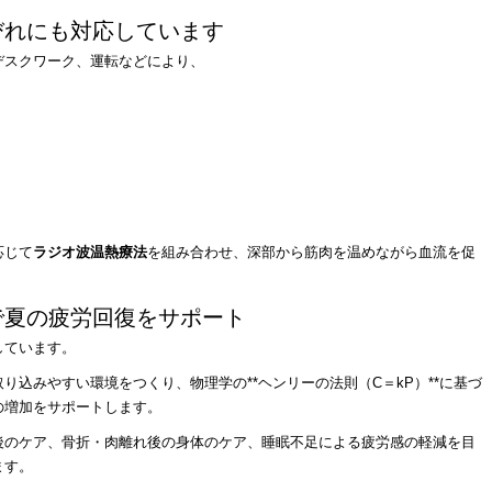
びれにも対応しています
デスクワーク、運転などにより、
応じて
ラジオ波温熱療法
を組み合わせ、深部から筋肉を温めながら血流を促
で夏の疲労回復をサポート
しています。
り込みやすい環境をつくり、物理学の**ヘンリーの法則（C＝kP）**に基づ
の増加をサポートします。
後のケア、骨折・肉離れ後の身体のケア、睡眠不足による疲労感の軽減を目
ます。