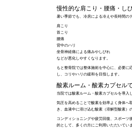
慢性的な肩こり・腰痛・し
暑い季節でも、冷房による冷えや長時間の
肩こり
首こり
腰痛
背中のハリ
坐骨神経痛による痛みやしびれ
などが悪化しやすくなります。
もと整骨院では整体施術を中心に、必要に
し、コリやハリの緩和を目指します。
酸素ルーム・酸素カプセル
当院では酸素ルーム・酸素カプセルを導入
気圧を高めることで酸素を効率よく身体へ取
き、血液中に溶け込む酸素（溶解型酸素）
コンディショニングや疲労回復、スポーツ
的として、多くの方にご利用いただいてい