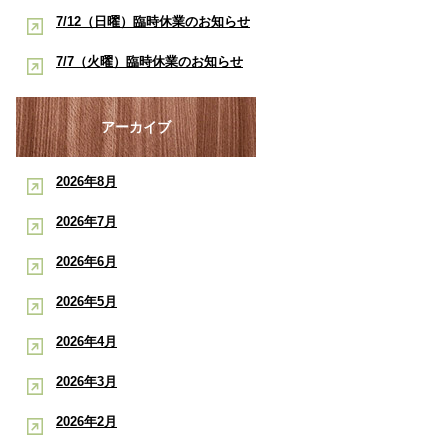
酸素ルーム・酸素カプセルで競技
早く治したい学生アスリートへ｜
7/12（日曜）臨時休業のお知らせ
ポート
復帰をサポート【後編】：もと整
酸素ルーム・酸素カプセルで競技
【神戸市三宮 もと整骨院】
7/7（火曜）臨時休業のお知らせ
骨院
復帰をサポート【前編】：もと整
【神戸市三宮 もと整骨院】
骨院
アーカイブ
2026年8月
2026年7月
2026年6月
2026年5月
2026年4月
2026年3月
2026年2月