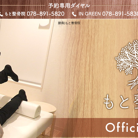
腰痛|もと整骨院